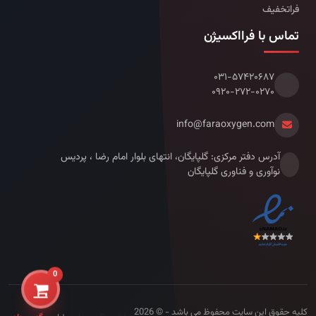
فراتخفیف
تماس با فرااکسیژن
۰۳۱-۵۷۴۲۰۶۸۷
۰۹۲۰-۲۷۲-۰۲۷۰
info@faraoxygen.com
آدرس دفتر مرکزی: گلپایگان، انتهای بلوار امام رضا ، پردیس
نوآوری و فناوری گلپایگان
0
کلیه حقوق این سایت محفوظ می باشد - © 2026