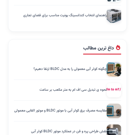
راهنمای انتخاب کندانسینگ یونیت مناسب برای فضای تجاری
داغ ترین مطالب
چگونه کولر آبی معمولی را به مدل BLDC ارتقا دهیم؟
نحوه ی تبدیل سی اف ام به متر مکعب بر ساعت
مقایسه مصرف برق کولر آبی با موتور BLDC و موتور القایی معمولی
نقش طراحی پره و فن در عملکرد موتور BLDC کولر آبی