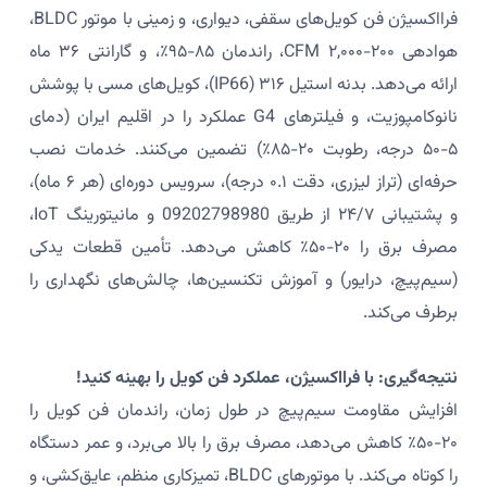
فرااکسیژن فن کویل‌های سقفی، دیواری، و زمینی با موتور BLDC،
هوادهی ۲۰۰-۲,۰۰۰ CFM، راندمان ۸۵-۹۵٪، و گارانتی ۳۶ ماه
ارائه می‌دهد. بدنه استیل ۳۱۶ (IP66)، کویل‌های مسی با پوشش
نانوکامپوزیت، و فیلترهای G4 عملکرد را در اقلیم ایران (دمای
۵-۵۰ درجه، رطوبت ۲۰-۸۵٪) تضمین می‌کنند. خدمات نصب
حرفه‌ای (تراز لیزری، دقت ۰.۱ درجه)، سرویس دوره‌ای (هر ۶ ماه)،
و پشتیبانی ۲۴/۷ از طریق 09202798980 و مانیتورینگ IoT،
مصرف برق را ۲۰-۵۰٪ کاهش می‌دهد. تأمین قطعات یدکی
(سیم‌پیچ، درایور) و آموزش تکنسین‌ها، چالش‌های نگهداری را
برطرف می‌کند.
نتیجه‌گیری: با فرااکسیژن، عملکرد فن کویل را بهینه کنید!
افزایش مقاومت سیم‌پیچ در طول زمان، راندمان فن کویل را
۲۰-۵۰٪ کاهش می‌دهد، مصرف برق را بالا می‌برد، و عمر دستگاه
را کوتاه می‌کند. با موتورهای BLDC، تمیزکاری منظم، عایق‌کشی، و