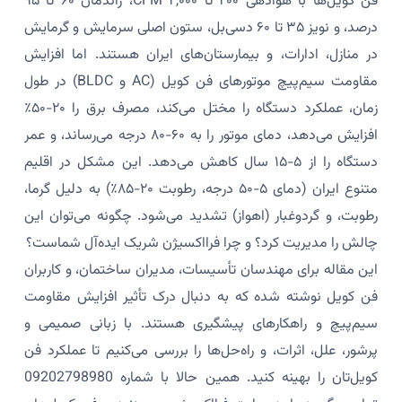
فن کویل‌ها با هوادهی ۲۰۰ تا ۲,۰۰۰ CFM، راندمان ۶۰ تا ۹۵
درصد، و نویز ۳۵ تا ۶۰ دسی‌بل، ستون اصلی سرمایش و گرمایش
در منازل، ادارات، و بیمارستان‌های ایران هستند. اما افزایش
مقاومت سیم‌پیچ موتورهای فن کویل (AC و BLDC) در طول
زمان، عملکرد دستگاه را مختل می‌کند، مصرف برق را ۲۰-۵۰٪
افزایش می‌دهد، دمای موتور را به ۶۰-۸۰ درجه می‌رساند، و عمر
دستگاه را از ۵-۱۵ سال کاهش می‌دهد. این مشکل در اقلیم
متنوع ایران (دمای ۵-۵۰ درجه، رطوبت ۲۰-۸۵٪) به دلیل گرما،
رطوبت، و گردوغبار (اهواز) تشدید می‌شود. چگونه می‌توان این
چالش را مدیریت کرد؟ و چرا فرااکسیژن شریک ایده‌آل شماست؟
این مقاله برای مهندسان تأسیسات، مدیران ساختمان، و کاربران
فن کویل نوشته شده که به دنبال درک تأثیر افزایش مقاومت
سیم‌پیچ و راهکارهای پیشگیری هستند. با زبانی صمیمی و
پرشور، علل، اثرات، و راه‌حل‌ها را بررسی می‌کنیم تا عملکرد فن
کویل‌تان را بهینه کنید. همین حالا با شماره 09202798980