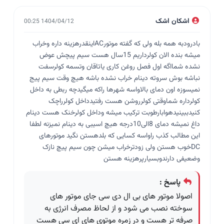
اشکان اشک
1404/04/12 00:25
بادرودبه همه بله ولی که گفته موتورACاینقدرهزینه داره وخراب
میشه بنده الان کولرداریم 15سال هست سیم پیچش عوض
نشده شمااگه اول فصل روغن کاری یاتاقان وتسمه کولرسفت
نباشه بوش سروته دینام خراب نشده باشه هیچ وقت سیم پیج
نمیسوزه اون دمای بالاواسه شهرها راکه میگیدچه ربطی به داخل
کولرداره شماوقتی کولرروشن هست رفتیدداخل کولرراچک
کنیدببینیدهوابارطوبت ترکیب میشه وداخل کولرخنک هست دینام
داغ نمیشه دمای 8الی10درجه هیچ اسیبی به دینام نمیزنه لطفا
این مطالب کذب راواسه کسایی که بلدهستن نگید موتورهای
DCخوب هستن ولی زودترخراب میشن چون سیم پیچ نازک
وضعیفی دارندوبسیارپرهزینه هستن
پاسخ :
اصولا موتور های بی ال دی سی جای موتور های
سوخته نصب می شود و از لحاظ مصرف انرژی به
صرفه تر هست و در زمره موتوی های ای سی هست