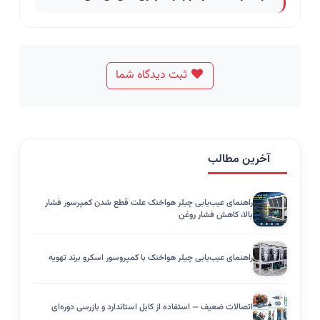
ثبت دیدگاه شما
آخرین مطالب
راهنمای عیب‌یابی چیلر هواخنک علت قطع شدن کمپرسور فشار
بالا، کاهش فشار روغن
راهنمای عیب‌یابی چیلر هواخنک با کمپروسور اسکرو برند تهویه
اتصالات ضعیف — استفاده از کابل استاندارد و بازرسی دوره‌ای