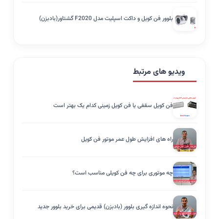
بلوور فن کویل و داکت اسپلیت مدل F2020 گشتاور(بادبزن)
ویدیو های مرتبط
فن کویل سقفی یا فن کویل زمینی کدام یک بهتر است
راه های افزایش طول عمر موتور فن کویل
چه موتوری برای چه فن کویلی مناسب است؟
نحوه اندازه گیری بلوور (بادبزن) قدیمی برای خرید بلوور جدید