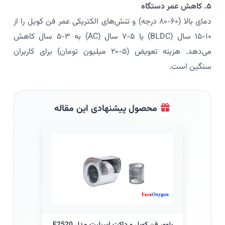
۵. کاهش عمر دستگاه
دمای بالا (۶۰-۸۰ درجه) و تنش‌های الکتریکی عمر فن کویل را از
۱۰-۱۵ سال (BLDC) یا ۵-۷ سال (AC) به ۳-۵ سال کاهش
می‌دهد. هزینه تعویض (۵-۲۰ میلیون تومان) برای کاربران
سنگین است.
محصول پیشنهادی این مقاله
بلوور فن کویل و داکت اسپلیت مدل F2520