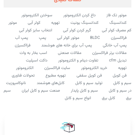
موتور تک فاز
داغ کردن الکتروموتور
سوختن الکتروموتور
کندانسینگ
کندانسینگ یونیت
تهویه
کولر آبی
موتور
کم مصرف کولر آبی
گرم کردن کولر آبی
انتخاب سایز کولر آبی
فرااکسیژن
BLDC
موتور کولر آبی
پمپ
پمپ آب
پمپ آب خانگی
پمپ آب برای خانه های هوشمند
فرااکسیژن
مقالات برتر فرااکسیژن
مقالات صنعتی
اسب بخار به وات
تبدیل cfm
تفاوت دینام و الکتروموتور
داکت اسپلیت
تهویه
خرید الکتروموتور
سایت فرااکسیژن
الکتروموتور
فن کویل
فن کویل سقفی
تهویه مطبوع
تحولات فناوری
سیم و کابل
تولید سیم و کابل
کابل‌های هوشمند
نانوکامپوزیت
در سیم و کابل
سیم و کابل پایدار
صنعت سیم و کابل ایران
سیم
برق
کابل برق
انواع سیم و کابل