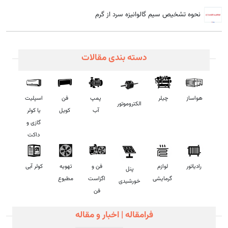
نحوه تشخیص سیم گالوانیزه سرد از گرم
دسته بندی مقالات
هواساز
چیلر
پمپ
فن
اسپلیت
الکتروموتور
آب
کویل
یا کولر
گازی و
داکت
رادیاتور
فن و
تهویه
کولر آبی
لوازم
پنل
اگزاست
مطبوع
گرمایشی
خورشیدی
فن
فرامقاله
| اخبار و مقاله