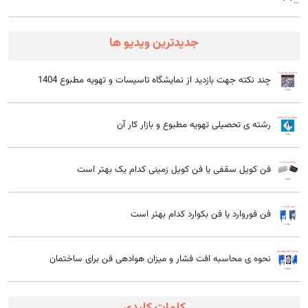
انتخاب نوع فلز برای تولید سیم مفتول به عوامل مختلفی بستگی دارد، از
جمله:
جدیدترین ویدیو ها
کاربرد نهایی:
هر کاربرد، نیازمند سیم مفتولی با خواص خاص است. به
عنوان مثال، برای سیم‌کشی برق، سیم مسی به دلیل هدایت الکتریکی بالا
چند نکته جهت بازدید از نمایشگاه تاسیسات و تهویه مطبوع 1404
مناسب است.
محیط کار:
شرایط محیطی مانند دما، رطوبت و وجود مواد شیمیایی، در
انتخاب نوع فلز موثر است.
رشته ی تحصیلی تهویه مطبوع و بازار کار آن
بودجه:
قیمت فلزات مختلف متفاوت است و بودجه در نظر گرفته شده
برای تولید سیم مفتول، در انتخاب نوع فلز تاثیرگذار است.
فن کویل سقفی یا فن کویل زمینی کدام یک بهتر است
فن فوروارد یا فن بکوارد کدام بهتر است
نحوه ی محاسبه افت فشار و میزان هوادهی فن برای ساختمان
کلمات کلیدی