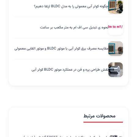
چگونه کولر آبی معمولی را به مدل BLDC ارتقا دهیم؟
نحوه ی تبدیل سی اف ام به متر مکعب بر ساعت
مقایسه مصرف برق کولر آبی با موتور BLDC و موتور القایی معمولی
نقش طراحی پره و فن در عملکرد موتور BLDC کولر آبی
محصولات مرتبط