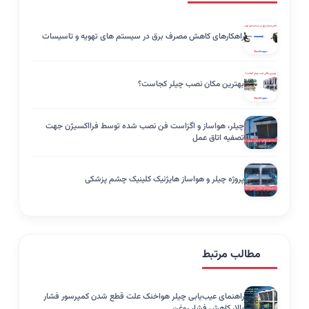
راهکارهای کاهش مصرف برق در سیستم های تهویه و تاسیسات
بهترین مکان نصب چیلر کجاست؟
چیلر، هواساز و اگزاست فن نصب شده توسط فرااکسیژن جهت
تصفیه اتاق عمل
پروژه چیلر و هواساز هایژنیک کلینیک چشم پزشکی
مطالب مرتبط
راهنمای عیب‌یابی چیلر هواخنک علت قطع شدن کمپرسور فشار
بالا، کاهش فشار روغن