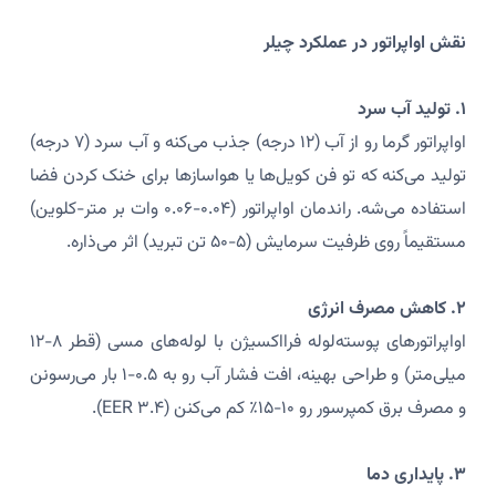
نقش اواپراتور در عملکرد چیلر
۱. تولید آب سرد
اواپراتور گرما رو از آب (۱۲ درجه) جذب می‌کنه و آب سرد (۷ درجه)
تولید می‌کنه که تو فن کویل‌ها یا هواسازها برای خنک کردن فضا
استفاده می‌شه. راندمان اواپراتور (۰.۰۴-۰.۰۶ وات بر متر-کلوین)
مستقیماً روی ظرفیت سرمایش (۵-۵۰ تن تبرید) اثر می‌ذاره.
۲. کاهش مصرف انرژی
اواپراتورهای پوسته‌لوله فرااکسیژن با لوله‌های مسی (قطر ۸-۱۲
میلی‌متر) و طراحی بهینه، افت فشار آب رو به ۰.۵-۱ بار می‌رسونن
و مصرف برق کمپرسور رو ۱۰-۱۵٪ کم می‌کنن (EER ۳.۴).
۳. پایداری دما