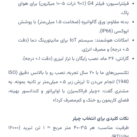
فیلتراسیون: فیلتر G4 (۹۰٪ ذرات ۵-۱۰ میکرون) برای هوای
پاک.
بدنه مقاوم: ورق گالوانیزه (ضخامت ۱.۵ میلی‌متر) با پوشش
اپوکسی (IP66).
امکانات هوشمند: سیستم IoT برای مانیتورینگ دما (دقت
۰.۵ درجه) و مصرف انرژی.
گارانتی: ۳۶ ماه، نصب رایگان با تراز لیزری (دقت ۰.۱ درجه).
تکنسین‌های ما با ۲۰ سال تجربه، نصب رو با بالانس دقیق (ISO
1940) انجام می‌دن تا لرزش زیر ۰.۵ میلی‌متر بر ثانیه بمونه. یه
مشتری گفت: «چیلر فرااکسیژن با اواپراتور و کندانسور بهینه،
فضای کاریمون رو خنک و کم‌مصرف کرد!»
نکات کلیدی برای انتخاب چیلر
ظرفیت مناسب: هر ۳۵-۴۰ متر مربع ≈ ۱ تن تبرید (۱۲۰۰۰