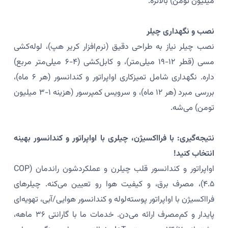
میلیون تومن) بالاتره.
نصب و نگهداری چیلر
نصب چیلر نیاز به طراحی دقیق (نرم‌افزار کریر هپ)، لوله‌کشی
مسی (قطر ۱۲-۱۹ میلی‌متر)، و کابل‌کشی (۴-۶ میلی‌متر مربع)
داره. نگهداری شامل تمیزکاری اواپراتور و کندانسور (هر ۶ ماه)،
بررسی مبرد (هر ۱۲ ماه)، و سرویس کمپرسور (هزینه ۱-۳ میلیون
تومن) می‌شه.
نتیجه‌گیری: با فرااکسیژن، چیلری با اواپراتور و کندانسور بهینه
انتخاب کنید!
اواپراتور و کندانسور قلب چیلرن و عملکردشون راندمان (COP
۴.۵)، مصرف برق، و کیفیت هوا رو تعیین می‌کنه. چیلرهای
فرااکسیژن با اواپراتور پوسته‌لوله و کندانسور هوایی/آبی، تهویه‌ای
پایدار و کم‌مصرف ارائه می‌دن. خدمات ما با گارانتی ۳۶ ماهه،