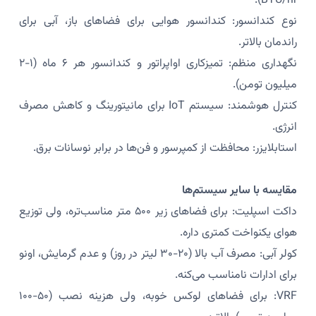
BTU/hr).
نوع کندانسور: کندانسور هوایی برای فضاهای باز، آبی برای
راندمان بالاتر.
نگهداری منظم: تمیزکاری اواپراتور و کندانسور هر ۶ ماه (۱-۲
میلیون تومن).
کنترل هوشمند: سیستم IoT برای مانیتورینگ و کاهش مصرف
انرژی.
استابلایزر: محافظت از کمپرسور و فن‌ها در برابر نوسانات برق.
مقایسه با سایر سیستم‌ها
داکت اسپلیت: برای فضاهای زیر ۵۰۰ متر مناسب‌تره، ولی توزیع
هوای یکنواخت کمتری داره.
کولر آبی: مصرف آب بالا (۲۰-۳۰ لیتر در روز) و عدم گرمایش، اونو
برای ادارات نامناسب می‌کنه.
VRF: برای فضاهای لوکس خوبه، ولی هزینه نصب (۵۰-۱۰۰