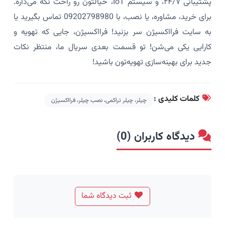
پشتیبانی ۲۴/۷، و سیستم IoT، خیالتون رو راحت نگه می‌داره.
برای خرید، مشاوره، یا نصب، با 09202798980 تماس بگیرید یا
به سایت فرااکسیژن سر بزنید! فرااکسیژن، جایی که تهویه و
کارایی یکی می‌شن! تو قسمت بعدی سریال ما، منتظر نکات
جدید برای بهینه‌سازی تهویه‌تون باشید!
کلمات کلیدی :
چیلر، چیلر تراکمی، نصب چیلر، فرااکسیژن
دیدگاه کاربران (0)
ثبت دیدگاه شما