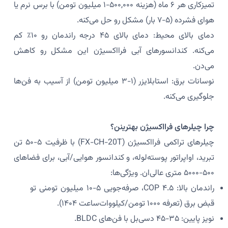
تمیزکاری هر ۶ ماه (هزینه ۵۰۰,۰۰۰-۱ میلیون تومن) با برس نرم یا
هوای فشرده (۵-۷ بار) مشکل رو حل می‌کنه.
دمای بالای محیط: دمای بالای ۴۵ درجه راندمان رو ۱۰٪ کم
می‌کنه. کندانسورهای آبی فرااکسیژن این مشکل رو کاهش
می‌دن.
نوسانات برق: استابلایزر (۱-۳ میلیون تومن) از آسیب به فن‌ها
جلوگیری می‌کنه.
چرا چیلرهای فرااکسیژن بهترینن؟
چیلرهای تراکمی فرااکسیژن (FX-CH-20T) با ظرفیت ۵-۵۰ تن
تبرید، اواپراتور پوسته‌لوله، و کندانسور هوایی/آبی، برای فضاهای
۵۰۰-۵۰۰۰ متری عالی‌ان. ویژگی‌ها:
راندمان بالا: COP ۴.۵، صرفه‌جویی ۵-۱۰ میلیون تومنی تو
قبض برق (تعرفه ۱۰۰۰ تومن/کیلووات‌ساعت ۱۴۰۴).
نویز پایین: ۳۵-۴۵ دسی‌بل با فن‌های BLDC.