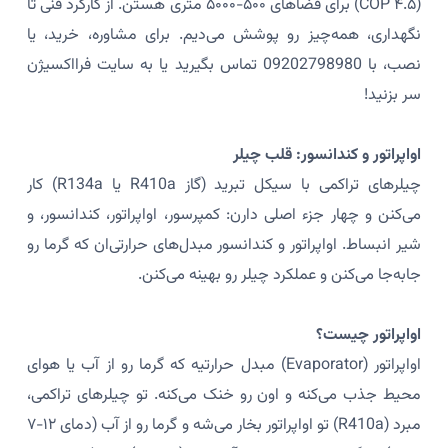
(COP ۴.۵) برای فضاهای ۵۰۰-۵۰۰۰ متری هستن. از کارکرد فنی تا
نگهداری، همه‌چیز رو پوشش می‌دیم. برای مشاوره، خرید، یا
نصب، با 09202798980 تماس بگیرید یا به سایت فرااکسیژن
سر بزنید!
اواپراتور و کندانسور: قلب چیلر
چیلرهای تراکمی با سیکل تبرید (گاز R410a یا R134a) کار
می‌کنن و چهار جزء اصلی دارن: کمپرسور، اواپراتور، کندانسور، و
شیر انبساط. اواپراتور و کندانسور مبدل‌های حرارتی‌ان که گرما رو
جابه‌جا می‌کنن و عملکرد چیلر رو بهینه می‌کنن.
اواپراتور چیست؟
اواپراتور (Evaporator) مبدل حرارتیه که گرما رو از آب یا هوای
محیط جذب می‌کنه و اون رو خنک می‌کنه. تو چیلرهای تراکمی،
مبرد (R410a) تو اواپراتور بخار می‌شه و گرما رو از آب (دمای ۱۲-۷