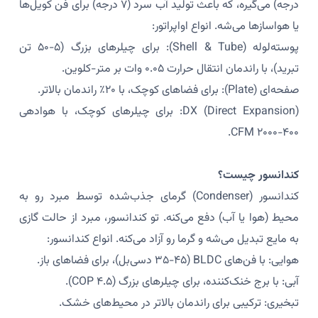
درجه) می‌گیره، که باعث تولید آب سرد (۷ درجه) برای فن کویل‌ها
یا هواسازها می‌شه. انواع اواپراتور:
پوسته‌لوله (Shell & Tube): برای چیلرهای بزرگ (۵-۵۰ تن
تبرید)، با راندمان انتقال حرارت ۰.۰۵ وات بر متر-کلوین.
صفحه‌ای (Plate): برای فضاهای کوچک، با ۲۰٪ راندمان بالاتر.
DX (Direct Expansion): برای چیلرهای کوچک، با هوادهی
۴۰۰-۲۰۰۰ CFM.
کندانسور چیست؟
کندانسور (Condenser) گرمای جذب‌شده توسط مبرد رو به
محیط (هوا یا آب) دفع می‌کنه. تو کندانسور، مبرد از حالت گازی
به مایع تبدیل می‌شه و گرما رو آزاد می‌کنه. انواع کندانسور:
هوایی: با فن‌های BLDC (۳۵-۴۵ دسی‌بل)، برای فضاهای باز.
آبی: با برج خنک‌کننده، برای چیلرهای بزرگ (COP ۴.۵).
تبخیری: ترکیبی برای راندمان بالاتر در محیط‌های خشک.