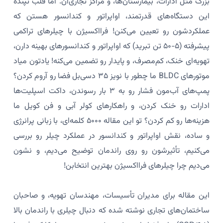
بزرگ مثل ادارات، بیمارستان‌ها، و مراکز تجاری‌ان. اما قلب تپنده
این دستگاه‌های قدرتمند، اواپراتور و کندانسور هستن که
عملکردشون رو تعیین می‌کنن! فرااکسیژن با چیلرهای تراکمی
پیشرفته (۵-۵۰ تن تبرید) که اواپراتور و کندانسورهای بهینه دارن،
تهویه‌ای خنک، کم‌مصرف، و پایدار رو تضمین می‌کنه! یادتون میاد
موتورهای BLDC ما چطور با نویز ۳۵ دسی‌بل فضا رو آروم کردن؟
پمپ‌های آب‌مون فشار رو به ۳ بار رسوندن، داکت اسپلیت‌ها
ادارات رو خنک کردن، و راهکارهای کولر آبی و فن کویل ما
هزینه‌ها رو کم کردن؟ تو این مقاله ۵۰۰۰ کلمه‌ای، با زبانی پرانرژی
و ساده، نقش اواپراتور و کندانسور در عملکرد چیلر رو بررسی
می‌کنیم، تأثیرشون رو روی راندمان توضیح می‌دیم، و نشون
می‌دیم چرا چیلرهای فرااکسیژن بهترین انتخابن!
این مقاله برای مدیران تأسیسات، مهندسان تهویه، و صاحبان
ساختمان‌های تجاری نوشته شده که دنبال چیلری با راندمان بالا