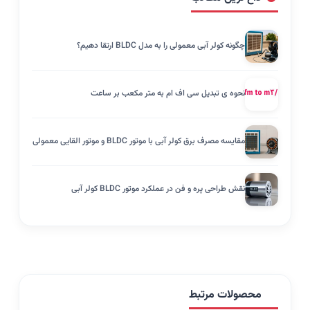
چگونه کولر آبی معمولی را به مدل BLDC ارتقا دهیم؟
نحوه ی تبدیل سی اف ام به متر مکعب بر ساعت
مقایسه مصرف برق کولر آبی با موتور BLDC و موتور القایی معمولی
نقش طراحی پره و فن در عملکرد موتور BLDC کولر آبی
محصولات مرتبط