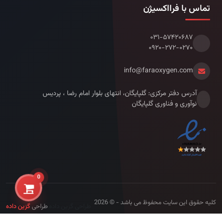
تماس با فرااکسیژن
۰۳۱-۵۷۴۲۰۶۸۷
۰۹۲۰-۲۷۲-۰۲۷۰
info@faraoxygen.com
آدرس دفتر مرکزی: گلپایگان، انتهای بلوار امام رضا ، پردیس
نوآوری و فناوری گلپایگان
0
کلیه حقوق این سایت محفوظ می باشد - © 2026
طراحی گزین داده
طراحی
گزین داده