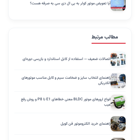
آیا تعویض موتور کولر به بی ال دی سی به صرفه هست؟
مطالب مرتبط
اتصالات ضعیف — استفاده از کابل استاندارد و بازرسی دوره‌ای
راهنمای انتخاب سایز و ضخامت سیم و کابل مناسب موتورهای
الکتریکی
انواع ارورهای موتور BLDC معنی خطاهای E1 تا P8 و روش رفع
عیب
راهنمای خرید الکتروموتور فن کویل