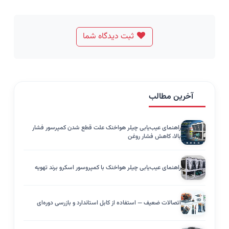
ثبت دیدگاه شما
آخرین مطالب
راهنمای عیب‌یابی چیلر هواخنک علت قطع شدن کمپرسور فشار
بالا، کاهش فشار روغن
راهنمای عیب‌یابی چیلر هواخنک با کمپروسور اسکرو برند تهویه
اتصالات ضعیف — استفاده از کابل استاندارد و بازرسی دوره‌ای