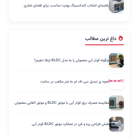
راهنمای انتخاب کندانسینگ یونیت مناسب برای فضای تجاری
داغ ترین مطالب
چگونه کولر آبی معمولی را به مدل BLDC ارتقا دهیم؟
نحوه ی تبدیل سی اف ام به متر مکعب بر ساعت
مقایسه مصرف برق کولر آبی با موتور BLDC و موتور القایی معمولی
نقش طراحی پره و فن در عملکرد موتور BLDC کولر آبی