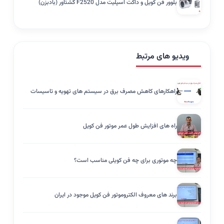
بلوور فن کویل و داکت اسپلیت مدل F2520 گشتاور (بادبزن)
ویدیو های مرتبط
راهکارهای کاهش مصرف برق در سیستم های تهویه و تاسیسات
راه های افزایش طول عمر موتور فن کویل
چه موتوری برای چه فن کویلی مناسب است؟
برند های معروف الکتروموتور فن کویل موجود در ایران