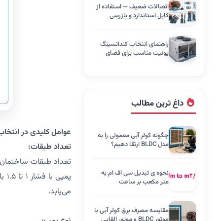
اتصالات ضعیف — استفاده از
کابل استاندارد و بازرسی
دوره‌ای
راهنمای انتخاب کندانسینگ
یونیت مناسب برای فضای
تجاری
داغ ترین مطالب
عوامل کلیدی در انتخا
چگونه کولر آبی معمولی را به
مدل BLDC ارتقا دهیم؟
تعداد طبقات:
نحوه ی تبدیل سی اف ام به
متر مکعب بر ساعت
می‌یابد.
مقایسه مصرف برق کولر آبی با
موتور BLDC و موتور القایی