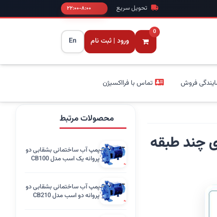
تحویل سریع
۸:۰۰-۲۲:۰۰
0
ورود | ثبت نام
En
ایندگی فروش
تماس با فرااکسیژن
محصولات مرتبط
ی چند طبقه
پمپ آب ساختمانی بشقابی دو
پروانه یک اسب مدل CB100
مگاپمپ
پمپ آب ساختمانی بشقابی دو
پروانه دو اسب مدل CB210
مگاپمپ