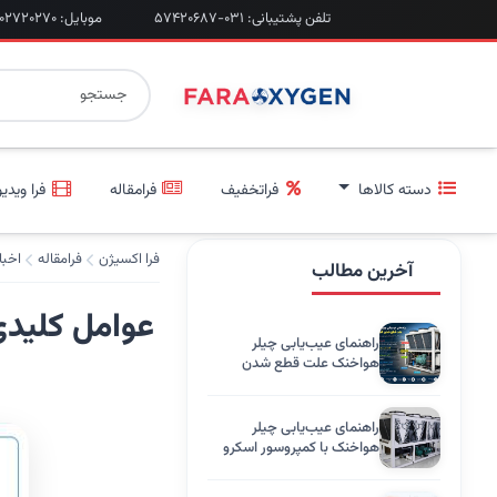
تلفن پشتیبانی: ۰۳۱-۵۷۴۲۰۶۸۷
موبایل: ۰۹۲۰۲۷۲۰۲۷۰
دسته کالاها
فراتخفیف
فرامقاله
فرا ویدیو
فرا اکسیژن
فرامقاله
اخبا
آخرین مطالب
عوامل کلیدی
راهنمای عیب‌یابی چیلر
هواخنک علت قطع شدن
کمپرسور فشار بالا، کاهش
فشار روغن
راهنمای عیب‌یابی چیلر
هواخنک با کمپروسور اسکرو
برند تهویه