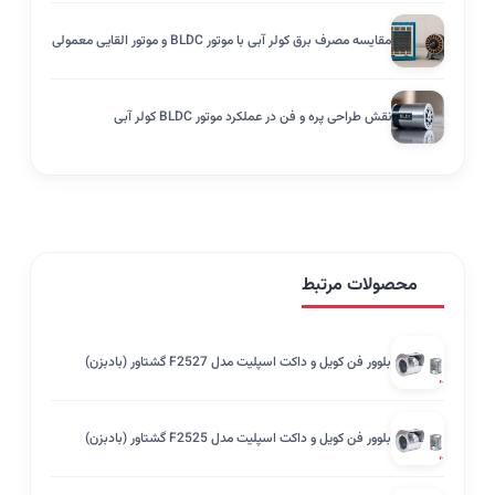
مقایسه مصرف برق کولر آبی با موتور BLDC و موتور القایی معمولی
نقش طراحی پره و فن در عملکرد موتور BLDC کولر آبی
محصولات مرتبط
بلوور فن کویل و داکت اسپلیت مدل F2527 گشتاور (بادبزن)
بلوور فن کویل و داکت اسپلیت مدل F2525 گشتاور (بادبزن)