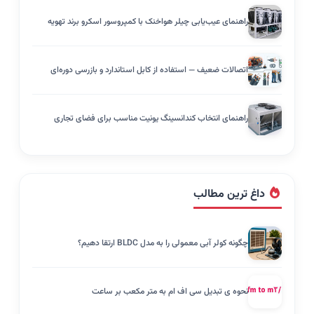
راهنمای عیب‌یابی چیلر هواخنک با کمپروسور اسکرو برند تهویه
اتصالات ضعیف — استفاده از کابل استاندارد و بازرسی دوره‌ای
راهنمای انتخاب کندانسینگ یونیت مناسب برای فضای تجاری
داغ ترین مطالب
چگونه کولر آبی معمولی را به مدل BLDC ارتقا دهیم؟
نحوه ی تبدیل سی اف ام به متر مکعب بر ساعت