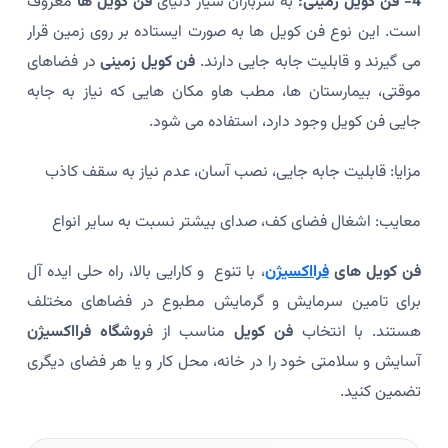
4- فن کویل زمینی:
به سربازان سیار دنیای
فن کویل ها
معروف
است. این نوع فن کویل ها به صورت ایستاده بر روی زمین قرار
می گیرند و قابلیت جابه جایی دارند.
فن کویل زمینی
در فضاهای
موقتی، بیمارستان ها، مطب هاو مکان هایی که نیاز به جابه
جایی فن کویل وجود دارد، استفاده می شود.
مزایا: قابلیت جابه جایی، نصب آسان، عدم نیاز به سقف کاذب
معایب: اشغال فضای کف، صدای بیشتر نسبت به سایر انواع
فن کویل های
فرااکسیژن
، با تنوع و کارایی بالا، راه حلی ایده آل
برای تامین سرمایش و گرمایش مطبوع در فضاهای مختلف
هستند. با انتخاب
فن کویل
مناسب از ف
روشگاه فرااکسیژن
آسایش و سلامتی خود را در خانه، محل کار و یا هر فضای دیگری
تضمین کنید.