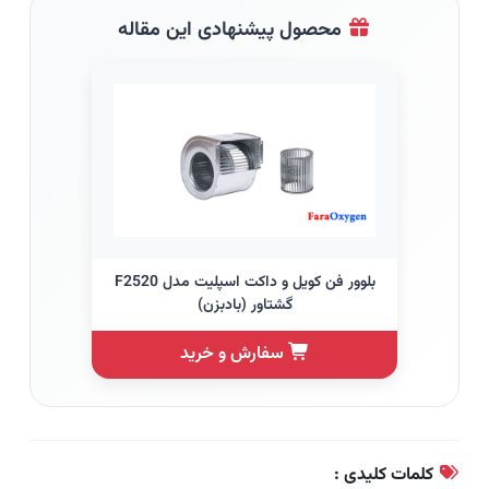
محصول پیشنهادی این مقاله
بلوور فن کویل و داکت اسپلیت مدل F2520
گشتاور (بادبزن)
سفارش و خرید
کلمات کلیدی :