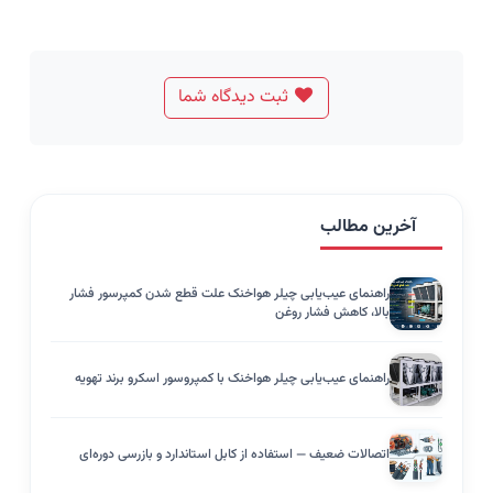
ثبت دیدگاه شما
آخرین مطالب
راهنمای عیب‌یابی چیلر هواخنک علت قطع شدن کمپرسور فشار
بالا، کاهش فشار روغن
راهنمای عیب‌یابی چیلر هواخنک با کمپروسور اسکرو برند تهویه
اتصالات ضعیف — استفاده از کابل استاندارد و بازرسی دوره‌ای