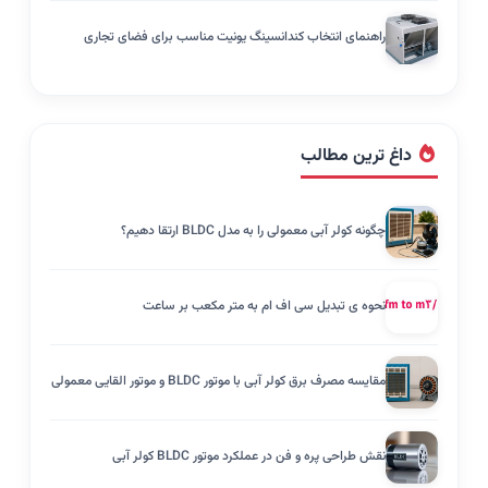
راهنمای انتخاب کندانسینگ یونیت مناسب برای فضای تجاری
داغ ترین مطالب
چگونه کولر آبی معمولی را به مدل BLDC ارتقا دهیم؟
نحوه ی تبدیل سی اف ام به متر مکعب بر ساعت
مقایسه مصرف برق کولر آبی با موتور BLDC و موتور القایی معمولی
نقش طراحی پره و فن در عملکرد موتور BLDC کولر آبی