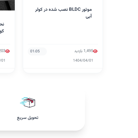
موتور BLDC نصب شده در کولر
آبی
کو
1,495 بازدید
1,203 ب
01:05
/01
1404/04/01
تحویل سریع