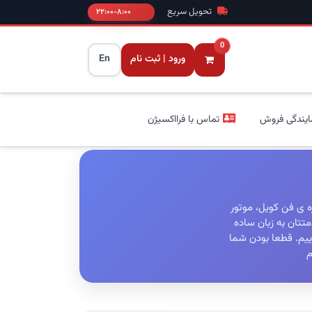
تحویل سریع
۸:۰۰-۲۲:۰۰
0
ورود | ثبت نام
En
ایندگی فروش
تماس با فرااکسیژن
ه ی فن کویل، موتور
تتان به زبان ساده
ییم. قطعا بودن شما
م