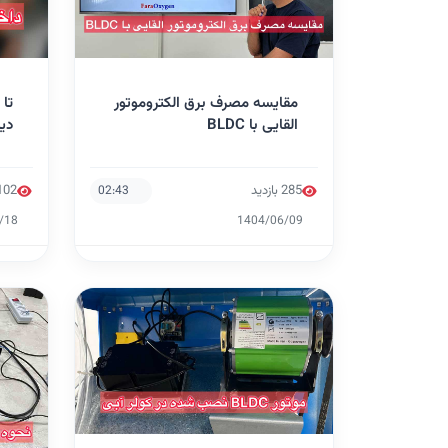
مقایسه مصرف برق الکتروموتور
دی
القایی با BLDC
285 بازدید
1,102 ب
02:43
/18
1404/06/09