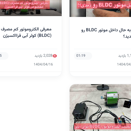
معرفی الکتروموتور کم مصرف
تا به حال داخل موتور BLDC رو
(BLDC) کولر آبی فرااکسیژن
دید؟
ازدید
2,028 بازدید
25
01:19
1404/04/16
1404/04