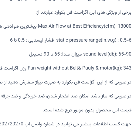
برخی از ویژگی های این اگزاست فن بکوارد عبارتند از:
Max AIr Flow at Best Efficiency(cfm): 13000 بیشترین هوادهی هنگام بهترین عملکرد: 13000 سی اف ام
static pressure range(In.w.g) : 0.5-6 فشار ایستایی : 0.5 تا 6
sound level(db): 65-90 میزان صدا: 65 تا 90 دسیبل
Fan weight without Belt& Puuly & motor(kg): 343 وزن اگزاست فن بدون تسمه و پولی و موتور : 343 کیلوگرم
در صورتی که از این اگزاست فن بکوارد به صورت تیراژ سفارش دهید از تخفیف منا
در صورتی که نیاز باشد امکان صد انفجار شدن، ضد خوردگی و ضد جرقه و ک
قیمت این محصول بدون موتور درج شده است.
جهت کسب اطلاعات بیشتر می توانید در شماره واتس اپ 09202720270 نیز پیام دهید و یا سفارش خود را پیگیری نمایید