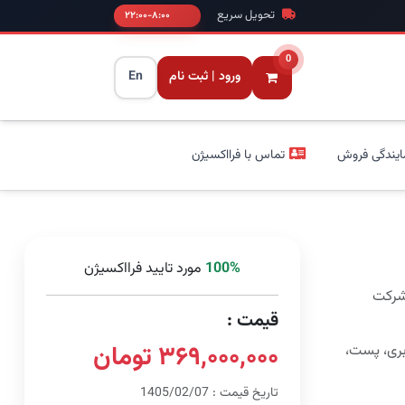
تحویل سریع
۸:۰۰-۲۲:۰۰
0
ورود | ثبت نام
En
ایندگی فروش
تماس با فرااکسیژن
100%
مورد تایید فرااکسیژن
 شرکت
قیمت :
۳۶۹,۰۰۰,۰۰۰ تومان
بری، پست،
تاریخ قیمت : 1405/02/07