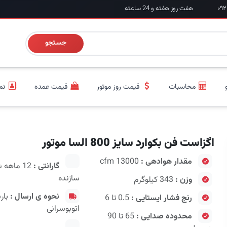
هفت روز هفته و 24 ساعته
جستجو
محاسبات
قیمت روز موتور
قیمت عمده
نم
اگزاست فن بکوارد سایز 800 السا موتور
مقدار هوادهی :
13000 cfm
گارانتی :
12 ماهه
سازنده
وزن :
343 کیلوگرم
نحوه ی ارسال :
بار
رنج فشار ایستایی :
0.5 تا 6
اتوبوسرانی
محدوده صدایی :
65 تا 90