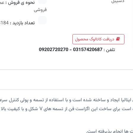
دسیبل
نحوه ی فروش :
عمد
فروشی
تعداد بازدید :
3184
دریافت کاتالوگ محصول
تلفن :
03157420687 - 09202720270
جنس شفت فولاد CK-45 بوده و هوزینگ از ورق گالو
 ها انجام پذیرفته است.