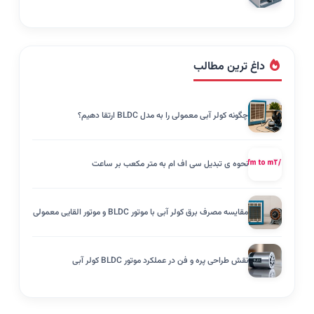
داغ ترین مطالب
چگونه کولر آبی معمولی را به مدل BLDC ارتقا دهیم؟
نحوه ی تبدیل سی اف ام به متر مکعب بر ساعت
مقایسه مصرف برق کولر آبی با موتور BLDC و موتور القایی معمولی
نقش طراحی پره و فن در عملکرد موتور BLDC کولر آبی