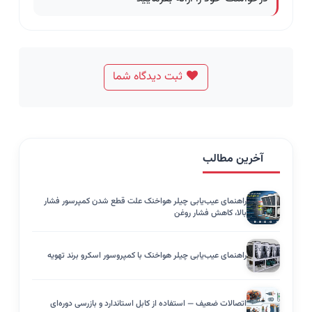
ثبت دیدگاه شما
آخرین مطالب
راهنمای عیب‌یابی چیلر هواخنک علت قطع شدن کمپرسور فشار
بالا، کاهش فشار روغن
راهنمای عیب‌یابی چیلر هواخنک با کمپروسور اسکرو برند تهویه
اتصالات ضعیف — استفاده از کابل استاندارد و بازرسی دوره‌ای