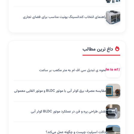
راهنمای انتخاب کندانسینگ یونیت مناسب برای فضای تجاری
داغ ترین مطالب
نحوه ی تبدیل سی اف ام به متر مکعب بر ساعت
مقایسه مصرف برق کولر آبی با موتور BLDC و موتور القایی معمولی
نقش طراحی پره و فن در عملکرد موتور BLDC کولر آبی
داکت اسپلیت چیست و چگونه عمل می‌کند؟