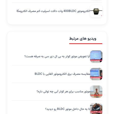
الکتروموتور 400BLDC وات داکت اسپلیت کم مصرف الکترومگا
ویدیو های مرتبط
آیا تعویض موتور کولر به بی ال دی سی به صرفه هست؟
مقایسه مصرف برق الکتروموتور القایی با BLDC
موتور مناسب برای هر کولر آبی چه توانی داره؟
تا به حال داخل موتور BLDC رو دیدید؟