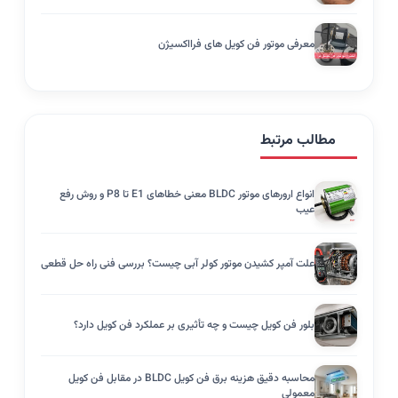
معرفی موتور فن کویل های فرااکسیژن
مطالب مرتبط
انواع ارورهای موتور BLDC معنی خطاهای E1 تا P8 و روش رفع
عیب
علت آمپر کشیدن موتور کولر آبی چیست؟ بررسی فنی راه حل قطعی
بلور فن کویل چیست و چه تأثیری بر عملکرد فن کویل دارد؟
محاسبه دقیق هزینه برق فن کویل BLDC در مقابل فن کویل
معمولی