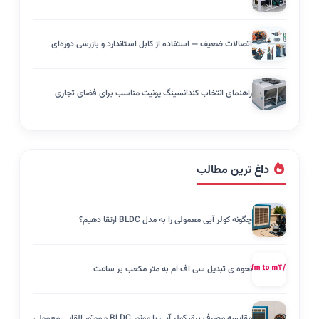
اتصالات ضعیف — استفاده از کابل استاندارد و بازرسی دوره‌ای
راهنمای انتخاب کندانسینگ یونیت مناسب برای فضای تجاری
داغ ترین مطالب
چگونه کولر آبی معمولی را به مدل BLDC ارتقا دهیم؟
نحوه ی تبدیل سی اف ام به متر مکعب بر ساعت
مقایسه مصرف برق کولر آبی با موتور BLDC و موتور القایی معمولی