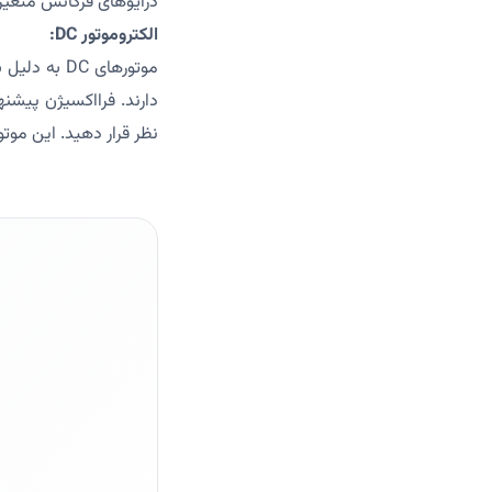
درایوهای فرکانس متغیر 
الکتروموتور DC:
موتورهای DC
نظر قرار دهید. این موتو