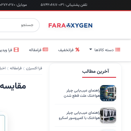
تلفن پشتیبانی: ۰۳۱-۵۷۴۲۰۶۸۷
موبایل: ۰۹۲۰۲۷۲۰۲۷۰
دسته کالاها
فراتخفیف
فرامقاله
فرا ویدیو
فرا اکسیژن
فرامقاله
اخبا
آخرین مطالب
مقایسه عملکر
راهنمای عیب‌یابی چیلر
هواخنک علت قطع شدن
کمپرسور فشار بالا، کاهش
فشار روغن
راهنمای عیب‌یابی چیلر
هواخنک با کمپروسور اسکرو
برند تهویه