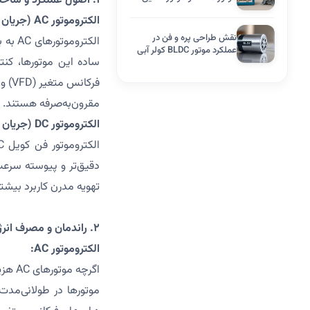
۱. اصول عملکرد و ساختار
معمولی
الکتروموتور AC (جریان متناوب):
نقش طراحی پره و فن در
الکتر
عملکرد موتور BLDC کولر آبی
ساده این موتورها، کنت
مقرون‌به‌صرفه هستند.
الکتروموتور DC (جریان مستقیم):
دقیق‌تر و پیوسته سرعت 
تهویه مدرن کاربرد بیشتر
۲. راندمان و مصرف انرژی
الکتروموتور AC:
موتورها در طولانی‌مدت 