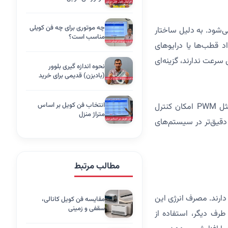
چه موتوری برای چه فن کویلی
م می‌شود. به دلیل ساختار
مناسب است؟
د قطب‌ها یا درایوهای
یاز به تنظیم دقیق سرعت ندارند، گزینه‌ای
نحوه اندازه گیری بلوور
(بادبزن) قدیمی برای خرید
بلوور جدید
انتخاب فن کویل بر اساس
الکتروموتور فن کویل DC از برق مستقیم استفاده می‌کند و با کمک تکنولوژی‌های پیشرفته مثل PWM امکان کنترل
متراژ منزل
 دقیق‌تر در سیستم‌های
مطالب مرتبط
رچه موتورهای AC هزینه اولیه کمتری دارند، اما راندمان انرژی پایین‌تری نسبت به موتورهای DC دارند. مصرف انرژی این
مقایسه فن کویل کانالی،
سقفی و زمینی
 طرف دیگر، استفاده از