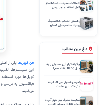
اتصالات ضعیف — استفاده از
کابل استاندارد و بازرسی
دوره‌ای
راهنمای انتخاب کندانسینگ
یونیت مناسب برای فضای
تجاری
داغ ترین مطالب
فن کویل‌ها
یکی از اصلی
چگونه کولر آبی معمولی را به
مدل BLDC ارتقا دهیم؟
این سیستم‌ها، الکتروم
نحوه ی تبدیل سی اف ام به
فرااکسیژن به بررسی و 
متر مکعب بر ساعت
می‌کنیم.
مقایسه مصرف برق کولر آبی با
موتور BLDC و موتور القایی