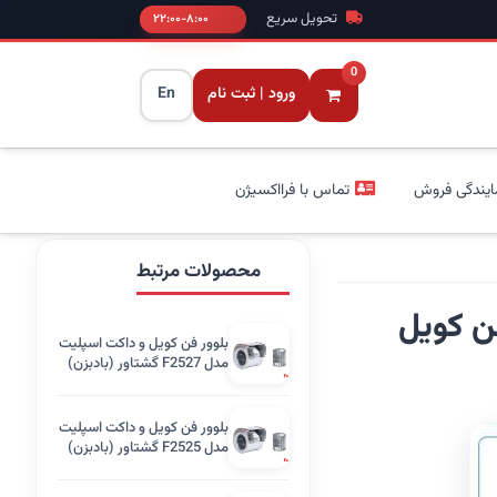
تحویل سریع
۸:۰۰-۲۲:۰۰
0
ورود | ثبت نام
En
ایندگی فروش
تماس با فرااکسیژن
محصولات مرتبط
بلوور فن کویل و داکت اسپلیت
مدل F2527 گشتاور (بادبزن)
بلوور فن کویل و داکت اسپلیت
مدل F2525 گشتاور (بادبزن)