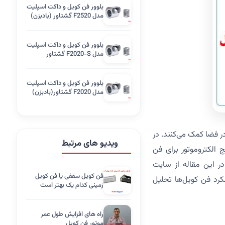
بلوور فن کویل و داکت اسپلیت
مدل F2520 گشتاور (بادبزن)
بلوور فن کویل و داکت اسپلیت
مدل F2020-S گشتاور
(بادبزن)
بلوور فن کویل و داکت اسپلیت
مدل F2020 گشتاور(بادبزن)
 فضا کمک می‌کنند. در
ویدیو های مرتبط
 الکتروموتور برای فن
رد استفاده قرار می‌گیرند: موتورهای جریان متناوب (AC) و جریان مستقیم (DC). در این مقاله از سایت
فن کویل سقفی یا فن کویل
کرد فن کویل‌ها تحلیل
زمینی کدام یک بهتر است
راه های افزایش طول عمر
موتور فن کویل