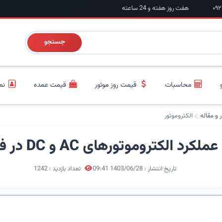
هفت روز هفته و 24 ساعته
جستجو
محاسبات
قیمت روز موتور
قیمت عمده
نم
ر و مقاله
الکتروموتور
د الکتروموتورهای AC و DC در فن کویل
تاریخ انتشار : 1403/06/28 09:41
تعداد بازدید : 1242