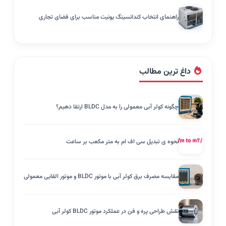
راهنمای انتخاب کندانسینگ یونیت مناسب برای فضای تجاری
داغ ترین مطالب
چگونه کولر آبی معمولی را به مدل BLDC ارتقا دهیم؟
نحوه ی تبدیل سی اف ام به متر مکعب بر ساعت
مقایسه مصرف برق کولر آبی با موتور BLDC و موتور القایی معمولی
نقش طراحی پره و فن در عملکرد موتور BLDC کولر آبی