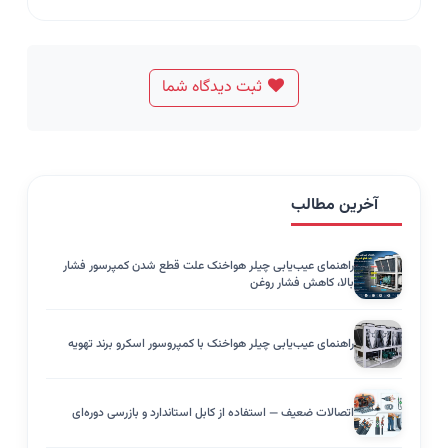
ثبت دیدگاه شما
آخرین مطالب
راهنمای عیب‌یابی چیلر هواخنک علت قطع شدن کمپرسور فشار
بالا، کاهش فشار روغن
راهنمای عیب‌یابی چیلر هواخنک با کمپروسور اسکرو برند تهویه
اتصالات ضعیف — استفاده از کابل استاندارد و بازرسی دوره‌ای