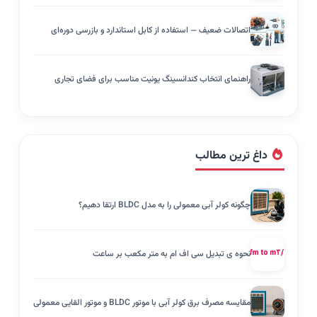
اتصالات ضعیف — استفاده از کابل استاندارد و بازرسی دوره‌ای
راهنمای انتخاب کندانسینگ یونیت مناسب برای فضای تجاری
داغ ترین مطالب
چگونه کولر آبی معمولی را به مدل BLDC ارتقا دهیم؟
نحوه ی تبدیل سی اف ام به متر مکعب بر ساعت
مقایسه مصرف برق کولر آبی با موتور BLDC و موتور القایی معمولی