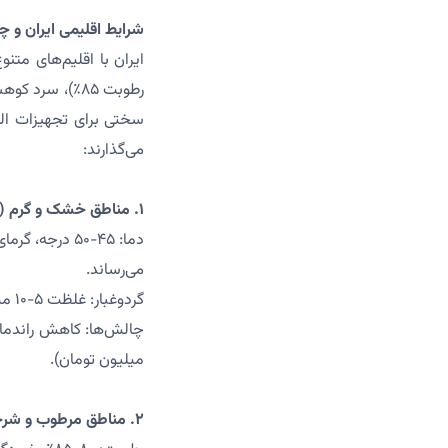
شرایط اقلیمی ایران و چ
سختی برای تجهیزات الکت
می‌گذارند:
۱. مناطق خشک و گرم (مانند یزد، کرمان):
می‌رساند.
گردوغبار: غلظت ۵-۱۰ میلی‌گرم بر مترمکعب، نفوذ به یاتاقان‌ها (اصطکاک ۲۰-۳۰٪ بیشتر) و کنترلر (اتصال کوتاه).
میلیون تومان).
۲. مناطق مرطوب و شرجی (مانند بندرعباس، رشت):