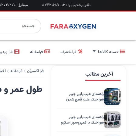
تلفن پشتیبانی: ۰۳۱-۵۷۴۲۰۶۸۷
موبایل: ۰۹۲۰۲۷۲۰۲۷۰
دسته کالاها
فراتخفیف
فرامقاله
فرا ویدیو
فرا اکسیژن
فرامقاله
اخبا
آخرین مطالب
طول عمر و د
راهنمای عیب‌یابی چیلر
هواخنک علت قطع شدن
کمپرسور فشار بالا، کاهش
فشار روغن
راهنمای عیب‌یابی چیلر
هواخنک با کمپروسور اسکرو
برند تهویه