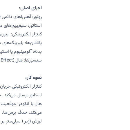
اجزای اصلی:
روتور: آهنرباهای دائمی (نئودیمیوم، ش
استاتور: سیم‌پیچ‌های مسی (خلوص ۹۹٪، مقاومت ۰.۱-۱ اهم
کنترلر الکترونیکی: اینورتر یا ESC (فرکانس ۱۰-۱۰۰ کیلوهرتز) برای تنظیم سرعت
یاتاقان‌ها: بلبرینگ‌های سرامیکی یا فولادی 
بدنه: آلومینیوم یا استیل (ضخامت ۱-۳ میلی‌م
سنسورها: هال (Hall Effect) یا انکودر (دقت ۰.۱ درجه) برای کنترل موقعیت روتور.
نحوه کار:
لرزش (زیر ۱ میلی‌متر بر ثانیه) به حداقل می‌رسد.