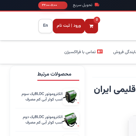
تحویل سریع
۸:۰۰-۲۲:۰۰
0
ورود | ثبت نام
En
ایندگی فروش
تماس با فرااکسیژن
محصولات مرتبط
لیمی ایران
الکتروموتور BLDCیک سوم
اسب کولر آبی کم مصرف
الکترومگا
الکتروموتور BLDCیک دوم
اسب کولر آبی کم مصرف
الکترومگا