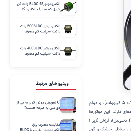
الکتروموتورBLDC 45 وات فن
کویل کم مصرف الکترومگا
الکتروموتور 500BLDC وات
داکت اسپلیت کم مصرف
الکترومگا
الکتروموتور 400BLDC وات
داکت اسپلیت کم مصرف
الکترومگا
ویدیو های مرتبط
موتورهای بی‌ال‌دی‌سی (Brushless DC) به دلیل راندمان بالا (۸۵-۹۵٪)، مصرف انرژی پایین (۰.۱-۵ کیلووات)، و دوام
آیا تعویض موتور کولر به بی ال
دی سی به صرفه هست؟
رده‌ای دارند. این موتورها
با حذف برس‌های مکانیکی (برخلاف موتورهای DC سنتی)، اصطکاک را کاهش داده و نویز (۳۵-۴۵ دسی‌بل)، لرزش (زیر ۱
مقایسه مصرف برق
ان، از مناطق خشک و گرم
الکتروموتور القایی با BLDC