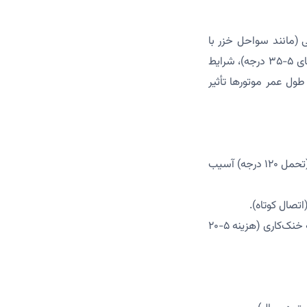
ا دمای ۵۰ درجه) تا مرطوب و شرجی (مانند سواحل خزر با
رطوبت ۸۵٪)، سرد کوهستانی (مانند سبلان با دمای منفی ۲۵ درجه)، و معتدل (مانند شیراز با دمای ۵-۳۵ درجه)، شرایط
طول عمر موتورها تأثیر
دما: ۴۵-۵۰ درجه، گرمای بیش‌ازحد به عایق‌های سیم‌پیچ (کلاس F، تحمل ۱۵۵ درجه) و یاتاقان‌ها (تحمل ۱۲۰ درجه) آسیب
چالش‌ها: کاهش راندمان (تا ۱۰٪)، خرابی یاتاقان‌ها (عمر ۵۰۰۰۰ ساعت به ۳۰۰۰۰ ساعت)، و نیاز به خنک‌کاری (هزینه ۵-۲۰