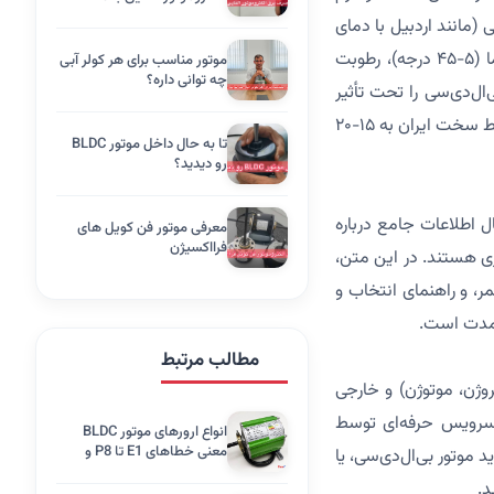
د بندرعباس با رطوبت ۸۵٪) و سرد کوهستانی (مانند اردبیل با دمای
منفی ۲۰ درجه)، چالش‌هایی برای طول عمر و دوام این موتورها ایجاد می‌کند. عواملی مانند دما (۵-۴۵ درجه)، رطوبت
موتور مناسب برای هر کولر آبی
چه توانی داره؟
ای بی‌ال‌دی‌سی را تحت تأثیر
قرار می‌دهند. انتخاب موتور مناسب، طراحی مقاوم، و نگهداری منظم می‌تواند عمر آن‌ها را در شرایط سخت ایران به ۱۵-۲۰
تا به حال داخل موتور BLDC
رو دیدید؟
 اطلاعات جامع درباره
معرفی موتور فن کویل های
فرااکسیژن
اری هستند. در این متن،
ر، و راهنمای انتخاب و
دمدت است.
مطالب مرتبط
روژن، موتوژن) و خارجی
خدمات سرویس حرفه‌ای توسط
انواع ارورهای موتور BLDC
معنی خطاهای E1 تا P8 و
موتور بی‌ال‌دی‌سی، یا
روش رفع عیب