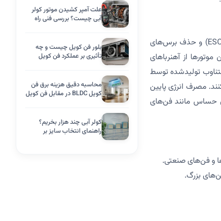
علت آمپر کشیدن موتور کولر
آبی چیست؟ بررسی فنی راه
حل قطعی
موتور بی‌ال‌دی‌سی نوعی موتور الکتریکی جریان مستقیم است که با کنترل الکترونیکی (اینورتر یا ESC) و حذف برس‌های
بلور فن کویل چیست و چه
تأثیری بر عملکرد فن کویل
دمان بالاتر (۸۵-۹۵٪) ارائه می‌دهد. این موتورها از آهنرباهای
دارد؟
 متناوب تولیدشده توسط
محاسبه دقیق هزینه برق فن
۵۰۰-۱۰۰۰۰ دور در دقیقه) ایجاد می‌کنند. مصرف انرژی پایین
کویل BLDC در مقابل فن کویل
سال)، آن‌ها را برای کاربردهای حساس مانند فن‌های
معمولی
کولر آبی چند هزار بخریم؟
راهنمای انتخاب سایز بر
اساس متراژ + جدول کامل