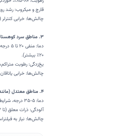
رطوبت: ۸۰-۸۵٪، خوردگی بدنه (آلومینیوم یا استیل) و اتصالات مسی (اکسیداسیون ۰.۱-۰.۵ میلی‌متر در سال).
قارچ و میکروب: رشد روی ک
چالش‌ها: خرابی کنترلر (اتصال کوتاه، هزینه تعویض 
۳. مناطق سرد کوهستانی (مانند اردبیل، همدان):
۲۰٪ بیشتر).
یخ‌زدگی: رطوبت متراکم‌شد
چالش‌ها: خرابی یاتاقان‌ها (عمر ۵۰۰۰۰ ساعت به ۳۵۰۰۰ ساعت)، کاهش گشتاور 
۴. مناطق معتدل (مانند تهران، شیراز):
دما: ۵-۳۵ درجه، شرایط ایده‌آل برای موتورها (راندمان ۸۵-۹۵٪).
آلودگی: ذرات معلق (تا ۳ میلی‌گرم بر مترمکعب) در شهرهای صنعتی (مانند تهران)، نفوذ به یاتاقان‌ها.
چالش‌ها: نیاز به فیلتراسیون (هزینه ۱-۵ میلیون تومان)