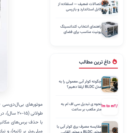
اتصالات ضعیف — استفاده از
کابل استاندارد و بازرسی
دوره‌ای
راهنمای انتخاب کندانسینگ
یونیت مناسب برای فضای
تجاری
داغ ترین مطالب
چگونه کولر آبی معمولی را به
مدل BLDC ارتقا دهیم؟
نحوه ی تبدیل سی اف ام به
متر مکعب بر ساعت
طولانی (۱۵-
مقایسه مصرف برق کولر آبی با
میلی‌متر بر ثانیه)، و ن
موتور BLDC و موتور القایی