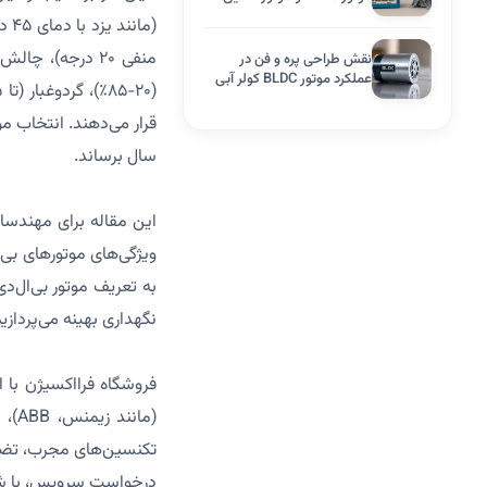
معمولی
نقش طراحی پره و فن در
عملکرد موتور BLDC کولر آبی
سال برساند.
این مقاله برای مهندسا
ویژگی‌های موتورهای بی‌ا
به تعریف موتور بی‌ال‌د
نگهداری بهینه می‌پردا
فروشگاه فرااکسیژن با ا
(ما
تکنسین‌های مجرب، تضمین
درخواست سرویس، با شماره 09202798980 تماس بگیرید یا به وب‌سایت فرااکس