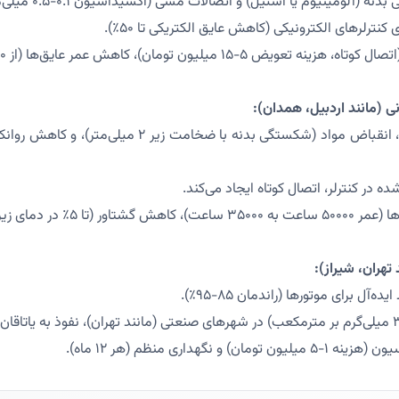
نترلرهای الکترونیکی (کاهش عایق الکتریکی تا ۵۰٪).
۵-۱۵ میلیون تومان)، کاهش عمر عایق‌ها (از ۲۰ به ۱۲ سال).
دما: منفی ۲۰ تا ۵ درجه، انقباض مواد (شکستگی بدنه با ضخامت
ه در کنترلر، اتصال کوتاه ایجاد می‌کند.
(تا ۵٪ در دمای زیر صفر).
 و نگهداری منظم (هر ۱۲ ماه).