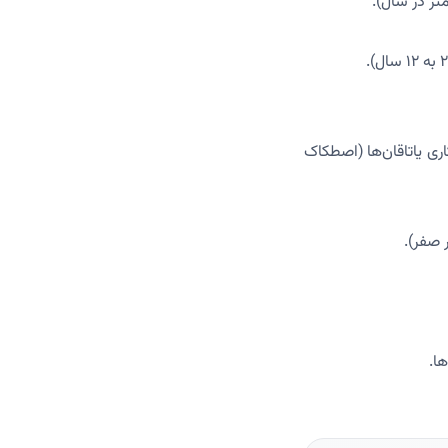
 زیر ۲ میلی‌متر)، و کاهش روانکاری یاتاقان‌ها (اصطکاک