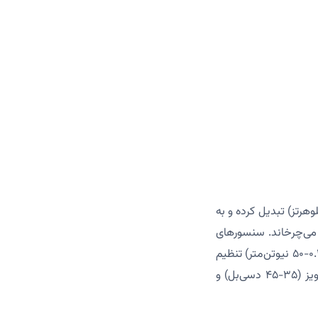
نیکی جریان DC (۱۲-۴۸ ولت یا ۳۸۰ ولت) را به جریان AC متناوب (فرکانس ۱۰-۱۰۰ کیلوهرتز) تبدیل کرده و به
شده، روتور را با سرعت ۵۰۰-۱۰۰۰۰ دور در دقیقه می‌چرخاند. سنسورهای
هال یا انکودر، موقعیت روتور را با دقت ۰.۱ درجه رصد کرده و کنترلر، جریان را برای حفظ گشتاور (۰.۱-۵۰ نیوتن‌متر) تنظیم
می‌کند. حذف برس‌ها، اصطکاک را کاهش داده و راندمان را به ۸۵-۹۵٪ می‌رساند، در حالی که نویز (۳۵-۴۵ دسی‌بل) و