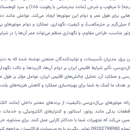
(مانند یزد با دمای ۴۵ درجه) تا مرطوب و شرجی (مانن
(۲۰-۸۵٪)، گردوغبار (تا ۵ میلی‌گرم بر مترمکعب)، و کیفیت نگهداری، عملکرد و دوام موتوره
ن برق، مدیران تأسیسات، و تولیدکنندگان صنعتی نوشته شده که به دنبال
ل‌دی‌سی، تأثیر شرایط اقلیمی ایران بر دوام آن‌ها، کاربردها، و نکات نگهد
ی‌سی و عملکرد آن، تحلیل چالش‌های اقلیمی ایران، عوامل مؤثر بر طول عم
زیم. هدف ما کمک به شما برای بهینه‌سازی عملکرد و کاهش هزینه‌های بلن
رائه موتورهای بی‌ال‌دی‌سی باکیفیت از برندهای معتبر داخلی (مانند الکت
نند زیمنس، ABB)، قطعات یدکی مانند روتور، استاتور، و کنترلرهای الکترونیکی، و 
 می‌کند که تجهیزات شما با حداکثر کارایی عمل کنند. برای مشاوره، خرید 
یژن مراجعه کنید.