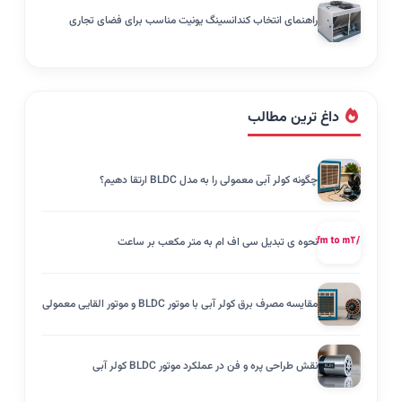
راهنمای انتخاب کندانسینگ یونیت مناسب برای فضای تجاری
داغ ترین مطالب
چگونه کولر آبی معمولی را به مدل BLDC ارتقا دهیم؟
نحوه ی تبدیل سی اف ام به متر مکعب بر ساعت
مقایسه مصرف برق کولر آبی با موتور BLDC و موتور القایی معمولی
نقش طراحی پره و فن در عملکرد موتور BLDC کولر آبی