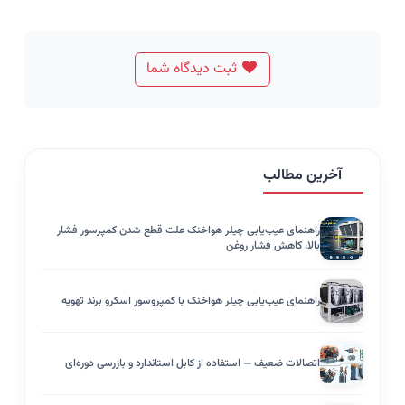
ثبت دیدگاه شما
آخرین مطالب
راهنمای عیب‌یابی چیلر هواخنک علت قطع شدن کمپرسور فشار
بالا، کاهش فشار روغن
راهنمای عیب‌یابی چیلر هواخنک با کمپروسور اسکرو برند تهویه
اتصالات ضعیف — استفاده از کابل استاندارد و بازرسی دوره‌ای