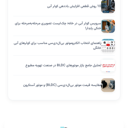
10 روش قطعی افزایش باددهی کولر آبی
سرویس کولر آبی در خانه؛ چک‌لیست تصویری مرحله‌به‌مرحله برای
خنکی پایدار!
راهنمای انتخاب الکتروموتور بی‌ال‌دی‌سی مناسب برای کولرهای آبی
خانگی
تحلیل جامع بازار موتورهای BLDC در صنعت تهویه مطبوع
مقایسه قیمت موتور بی‌ال‌دی‌سی (BLDC) و موتور آسنکرون