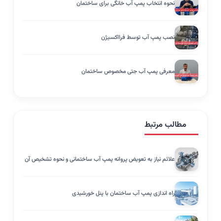
نحوه انتخاب پمپ آب خانگی برای ساختمان
نصب پمپ آب توسط فرااکسیژن
معرفی پمپ آب جتی مخصوص ساختمان
مطالب مرتبط
علائم نیاز به تعویض پروانه پمپ آب ساختمانی و نحوه تشخیص آن
راه اندازی پمپ آب ساختمان با پنل خورشیدی