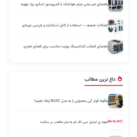
راهنمای عیب‌یابی چیلر هواخنک با کمپروسور اسکرو برند تهویه
اتصالات ضعیف — استفاده از کابل استاندارد و بازرسی دوره‌ای
راهنمای انتخاب کندانسینگ یونیت مناسب برای فضای تجاری
داغ ترین مطالب
چگونه کولر آبی معمولی را به مدل BLDC ارتقا دهیم؟
نحوه ی تبدیل سی اف ام به متر مکعب بر ساعت