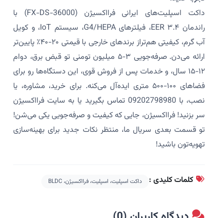
داکت اسپلیت‌های ایرانی فرااکسیژن (FX-DS-36000) با
راندمان EER ۳.۴، فیلترهای G4/HEPA، سیستم IoT، و کویل
آب گرم، کیفیتی هم‌تراز برندهای خارجی با قیمتی ۲۰-۴۰٪ پایین‌تر
ارائه می‌دن. صرفه‌جویی ۳-۵ میلیون تومنی تو قبض برق، دوام
۱۲-۱۵ سال، و خدمات پس از فروش قوی، این دستگاه‌ها رو برای
فضاهای ۱۰۰-۵۰۰ متری ایده‌آل می‌کنه. برای خرید، مشاوره، یا
نصب، با 09202798980 تماس بگیرید یا به سایت فرااکسیژن
سر بزنید! فرااکسیژن، جایی که کیفیت و صرفه‌جویی یکی می‌شن!
تو قسمت بعدی سریال ما، منتظر نکات جدید برای بهینه‌سازی
تهویه‌تون باشید!
کلمات کلیدی :
داکت اسپلیت، اسپلیت، فرااکسیژن، BLDC
دیدگاه کاربران (0)