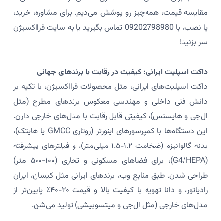
مقایسه قیمت، همه‌چیز رو پوشش می‌دیم. برای مشاوره، خرید،
یا نصب، با 09202798980 تماس بگیرید یا به سایت فرااکسیژن
سر بزنید!
داکت اسپلیت ایرانی: کیفیت در رقابت با برندهای جهانی
داکت اسپلیت‌های ایرانی، مثل محصولات فرااکسیژن، با تکیه بر
دانش فنی داخلی و مهندسی معکوس برندهای مطرح (مثل
ال‌جی و هایسنس)، کیفیتی قابل رقابت با مدل‌های خارجی دارن.
این دستگاه‌ها با کمپرسورهای اینورتر (روتاری GMCC یا هایتک)،
بدنه گالوانیزه (ضخامت ۱.۲-۱.۵ میلی‌متر)، و فیلترهای پیشرفته
(G4/HEPA)، برای فضاهای مسکونی و تجاری (۱۰۰-۵۰۰ متر)
طراحی شدن. طبق منابع وب، برندهای ایرانی مثل کیسان، ایران
رادیاتور، و دانا تهویه با کیفیت بالا و قیمت ۲۰-۴۰٪ پایین‌تر از
مدل‌های خارجی (مثل ال‌جی و میتسوبیشی) تولید می‌شن.