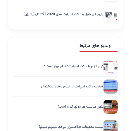
بلوور فن کویل و داکت اسپلیت مدل F2020 گشتاور(بادبزن)
ویدیو های مرتبط
کولر گازی یا داکت اسپلیت؟ کدام بهتر است؟
انتخاب داکت اسپلیت بر اساس متراژ ساختمان
بلوور مناسب هر موتور کدام است؟!
لیست تخفیفات فرااکسیژن رو کجا میتونم ببینم؟