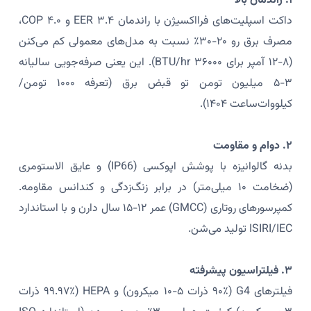
۱. راندمان بالا
داکت اسپلیت‌های فرااکسیژن با راندمان EER ۳.۴ و COP ۴.۰،
مصرف برق رو ۲۰-۳۰٪ نسبت به مدل‌های معمولی کم می‌کنن
(۸-۱۲ آمپر برای ۳۶۰۰۰ BTU/hr). این یعنی صرفه‌جویی سالیانه
۳-۵ میلیون تومن تو قبض برق (تعرفه ۱۰۰۰ تومن/
کیلووات‌ساعت ۱۴۰۴).
۲. دوام و مقاومت
بدنه گالوانیزه با پوشش اپوکسی (IP66) و عایق الاستومری
(ضخامت ۱۰ میلی‌متر) در برابر زنگ‌زدگی و کندانس مقاومه.
کمپرسورهای روتاری (GMCC) عمر ۱۲-۱۵ سال دارن و با استاندارد
ISIRI/IEC تولید می‌شن.
۳. فیلتراسیون پیشرفته
فیلترهای G4 (۹۰٪ ذرات ۵-۱۰ میکرون) و HEPA (۹۹.۹۷٪ ذرات