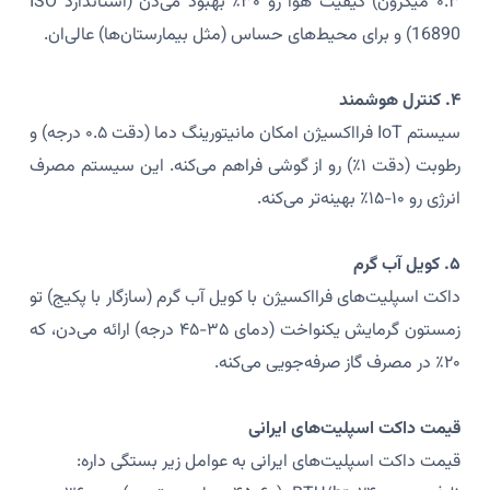
۰.۳ میکرون) کیفیت هوا رو ۳۰٪ بهبود می‌دن (استاندارد ISO
16890) و برای محیط‌های حساس (مثل بیمارستان‌ها) عالی‌ان.
۴. کنترل هوشمند
سیستم IoT فرااکسیژن امکان مانیتورینگ دما (دقت ۰.۵ درجه) و
رطوبت (دقت ۱٪) رو از گوشی فراهم می‌کنه. این سیستم مصرف
انرژی رو ۱۰-۱۵٪ بهینه‌تر می‌کنه.
۵. کویل آب گرم
داکت اسپلیت‌های فرااکسیژن با کویل آب گرم (سازگار با پکیج) تو
زمستون گرمایش یکنواخت (دمای ۳۵-۴۵ درجه) ارائه می‌دن، که
۲۰٪ در مصرف گاز صرفه‌جویی می‌کنه.
قیمت داکت اسپلیت‌های ایرانی
قیمت داکت اسپلیت‌های ایرانی به عوامل زیر بستگی داره: