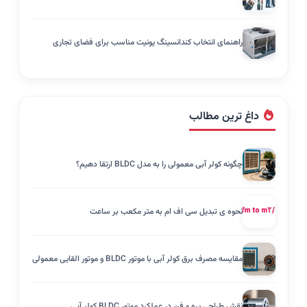
راهنمای انتخاب کندانسینگ یونیت مناسب برای فضای تجاری
داغ ترین مطالب
چگونه کولر آبی معمولی را به مدل BLDC ارتقا دهیم؟
نحوه ی تبدیل سی اف ام به متر مکعب بر ساعت
مقایسه مصرف برق کولر آبی با موتور BLDC و موتور القایی معمولی
نقش طراحی پره و فن در عملکرد موتور BLDC کولر آبی