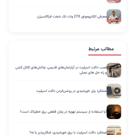
معرفی الکتروموتور 270 وات تک شفت فرااکسیژن
مطالب مرتبط
نصب داکت اسپلیت در آپارتمان‌های قدیمی، چالش‌های کانال‌ کشی
و راه‌ حل‌ های عملی
عملکرد پنل خورشیدی در روشن‌کردن داکت اسپلیت
آیا استفاده از سیستم تهویه در زمان قطعی برق خطرناک است؟
عملکرد داکت اسپلیت با برق خورشیدی، امکان‌پذیر یا نه؟