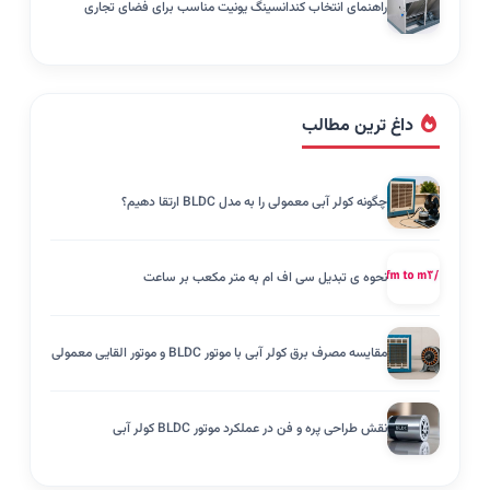
راهنمای انتخاب کندانسینگ یونیت مناسب برای فضای تجاری
داغ ترین مطالب
چگونه کولر آبی معمولی را به مدل BLDC ارتقا دهیم؟
نحوه ی تبدیل سی اف ام به متر مکعب بر ساعت
مقایسه مصرف برق کولر آبی با موتور BLDC و موتور القایی معمولی
نقش طراحی پره و فن در عملکرد موتور BLDC کولر آبی