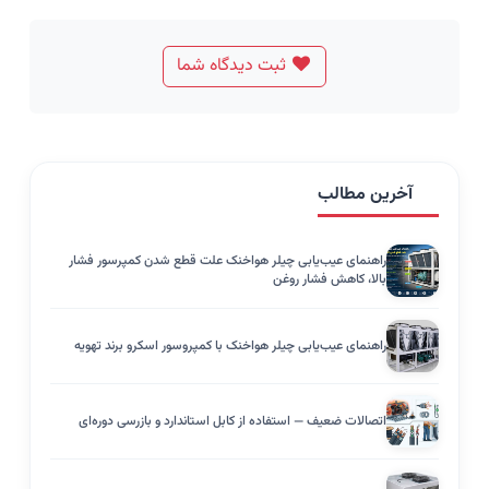
ثبت دیدگاه شما
آخرین مطالب
راهنمای عیب‌یابی چیلر هواخنک علت قطع شدن کمپرسور فشار
بالا، کاهش فشار روغن
راهنمای عیب‌یابی چیلر هواخنک با کمپروسور اسکرو برند تهویه
اتصالات ضعیف — استفاده از کابل استاندارد و بازرسی دوره‌ای