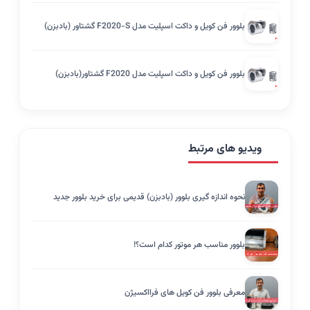
بلوور فن کویل و داکت اسپلیت مدل F2020-S گشتاور (بادبزن)
بلوور فن کویل و داکت اسپلیت مدل F2020 گشتاور(بادبزن)
ویدیو های مرتبط
نحوه اندازه گیری بلوور (بادبزن) قدیمی برای خرید بلوور جدید
بلوور مناسب هر موتور کدام است؟!
معرفی بلوور فن کویل های فرااکسیژن