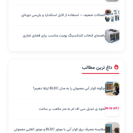
اتصالات ضعیف — استفاده از کابل استاندارد و بازرسی دوره‌ای
راهنمای انتخاب کندانسینگ یونیت مناسب برای فضای تجاری
داغ ترین مطالب
چگونه کولر آبی معمولی را به مدل BLDC ارتقا دهیم؟
نحوه ی تبدیل سی اف ام به متر مکعب بر ساعت
مقایسه مصرف برق کولر آبی با موتور BLDC و موتور القایی معمولی