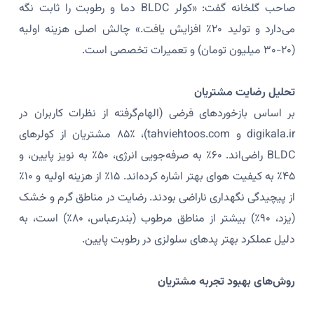
صاحب گلخانه گفت: «کولر BLDC دما و رطوبت را ثابت نگه
می‌دارد و تولید ۲۰٪ افزایش یافت.» چالش اصلی هزینه اولیه
(۲۰-۳۰ میلیون تومان) و تعمیرات تخصصی است.
تحلیل رضایت مشتریان
بر اساس بازخوردهای فرضی (الهام‌گرفته از نظرات کاربران در
digikala.ir و tahviehtoos.com)، ۸۵٪ مشتریان از کولرهای
BLDC راضی‌اند. ۶۰٪ به صرفه‌جویی انرژی، ۵۰٪ به نویز پایین، و
۴۵٪ به کیفیت هوای بهتر اشاره کرده‌اند. ۱۵٪ از هزینه اولیه و ۱۰٪
از پیچیدگی نگهداری ناراضی بودند. رضایت در مناطق گرم و خشک
(یزد، ۹۰٪) بیشتر از مناطق مرطوب (بندرعباس، ۸۰٪) است، به
دلیل عملکرد بهتر پدهای سلولزی در رطوبت پایین.
روش‌های بهبود تجربه مشتریان