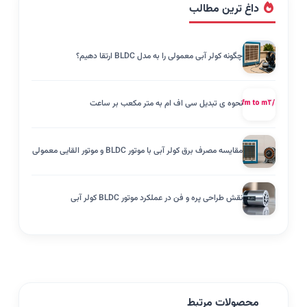
داغ ترین مطالب
چگونه کولر آبی معمولی را به مدل BLDC ارتقا دهیم؟
نحوه ی تبدیل سی اف ام به متر مکعب بر ساعت
مقایسه مصرف برق کولر آبی با موتور BLDC و موتور القایی معمولی
نقش طراحی پره و فن در عملکرد موتور BLDC کولر آبی
محصولات مرتبط