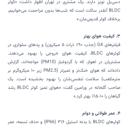
دسی‌بل نویز دارند. یک مشتری در تهران اظهار داشت: «کولر
BLDC آنقدر ساکت است که شب‌ها بدون مزاحمت می‌خوابیم،
برخلاف کولر قدیمی‌مان.»
۳. کیفیت هوای بهتر
فیلترهای G4 (جذب ۹۰٪ ذرات ۵ میکرون) و پدهای سلولزی در
کولرهای BLDC، کیفیت هوای خروجی را بهبود می‌دهند.
مشتریان در اهواز، که با گردوغبار (PM10) مواجه‌اند، گزارش
داده‌اند که هوای خنک‌تر و تمیزتر (PM2.5 زیر ۱۰ میکروگرم بر
مترمکعب) سلامت تنفسی‌شان را بهبود بخشیده است. یک
صاحب گلخانه در ورامین گفت: «هوای تمیز کولر BLDC رشد
گیاهان را ۱۰-۱۵٪ بهتر کرد.»
۴. عمر طولانی و دوام
کولرهای BLDC با بدنه استیل ۳۱۶ (IP66) و حذف تسمه، عمر