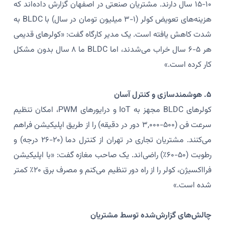
۱۰-۱۵ سال دارند. مشتریان صنعتی در اصفهان گزارش داده‌اند که
هزینه‌های تعویض کولر (۱-۳ میلیون تومان در سال) با BLDC به
شدت کاهش یافته است. یک مدیر کارگاه گفت: «کولرهای قدیمی
هر ۵-۶ سال خراب می‌شدند، اما BLDC ما ۸ سال بدون مشکل
کار کرده است.»
۵. هوشمندسازی و کنترل آسان
کولرهای BLDC مجهز به IoT و درایورهای PWM، امکان تنظیم
سرعت فن (۵۰۰-۳,۰۰۰ دور در دقیقه) را از طریق اپلیکیشن فراهم
می‌کنند. مشتریان تجاری در تهران از کنترل دما (۲۰-۲۶ درجه) و
رطوبت (۵۰-۶۰٪) راضی‌اند. یک صاحب مغازه گفت: «با اپلیکیشن
فرااکسیژن، کولر را از راه دور تنظیم می‌کنم و مصرف برق ۲۰٪ کمتر
شده است.»
چالش‌های گزارش‌شده توسط مشتریان