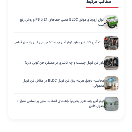
مطالب مرتبط
انواع ارورهای موتور BLDC معنی خطاهای E1 تا P8 و روش رفع
عیب
علت آمپر کشیدن موتور کولر آبی چیست؟ بررسی فنی راه حل قطعی
بلور فن کویل چیست و چه تأثیری بر عملکرد فن کویل دارد؟
محاسبه دقیق هزینه برق فن کویل BLDC در مقابل فن کویل
معمولی
کولر آبی چند هزار بخریم؟ راهنمای انتخاب سایز بر اساس متراژ +
جدول کامل