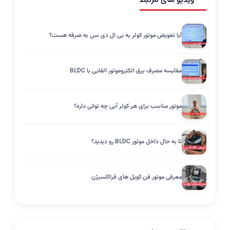
ویدیو های مرتبط
آیا تعویض موتور کولر به بی ال دی سی به صرفه هست؟
مقایسه مصرف برق الکتروموتور القایی با BLDC
موتور مناسب برای هر کولر آبی چه توانی داره؟
تا به حال داخل موتور BLDC رو دیدید؟
معرفی موتور فن کویل های فرااکسیژن