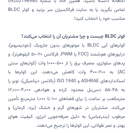
آگاهانه داشته باشید. همین حالا با شماره 09202798980
تماس بگیرید یا به سایت فرااکسیژن سر بزنید و کولر BLDC
مناسب خود را انتخاب کنید!
کولر BLDC چیست و چرا مشتریان آن را انتخاب می‌کنند؟
کولرهای آبی BLDC با موتورهای بدون جاروبک (نئودیمیوم)،
درایورهای هوشمند (FOC یا PWM، فرکانس ۲۰-۵۰ کیلوهرتز)، و
پدهای سلولزی، مصرف برق را از ۵۰۰-۱۰۰۰ وات (کولرهای سنتی
AC) به ۲۰۰-۴۰۰ وات کاهش می‌دهند. این کولرها با
استانداردهای ASHRAE و ISO 1940 (بالانس دینامیکی)، نویز را
به ۴۵-۵۵ دسی‌بل محدود کرده و هوادهی ۴,۰۰۰-۱۲,۰۰۰
مترمکعب بر ساعت را برای فضاهای ۱۰۰ تا ۱,۰۰۰ مترمربع تأمین
می‌کنند. مشتریان در شهرهای گرم و خشک (یزد، کرمان) و
مرطوب (بندرعباس) به دلیل صرفه‌جویی انرژی، کیفیت هوای
بهتر، و عمر طولانی، این کولرها را ترجیح می‌دهند.