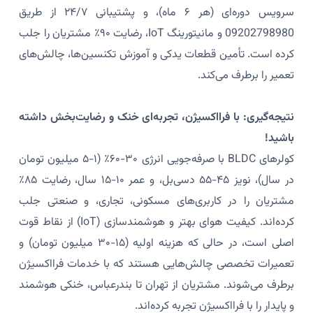
سرویس دوره‌ای (هر ۶ ماه)، و پشتیبانی ۲۴/۷ از طریق
09202798980 و مانیتورینگ IoT، رضایت ۹۰٪ مشتریان را جلب
کرده است. تأمین قطعات یدکی و آموزش تکنسین‌ها، چالش‌های
تعمیر را برطرف می‌کند.
نتیجه‌گیری: با فرااکسیژن، تجربه‌ای خنک و رضایت‌بخش داشته
باشید!
کولرهای BLDC با صرفه‌جویی انرژی ۳۰-۶۰٪ (۱-۵ میلیون تومان
در سال)، نویز ۴۵-۵۵ دسی‌بل، و عمر ۱۰-۱۵ سال، رضایت ۸۵٪
مشتریان را در کاربری‌های مسکونی، تجاری، و صنعتی جلب
کرده‌اند. کیفیت هوای بهتر و هوشمندسازی (IoT) از نقاط قوت
اصلی است، در حالی که هزینه اولیه (۱۵-۳۰ میلیون تومان) و
تعمیرات تخصصی چالش‌هایی هستند که با خدمات فرااکسیژن
برطرف می‌شوند. مشتریان از تهران تا بندرعباس، خنکی هوشمند
و پایدار را با فرااکسیژن تجربه کرده‌اند.