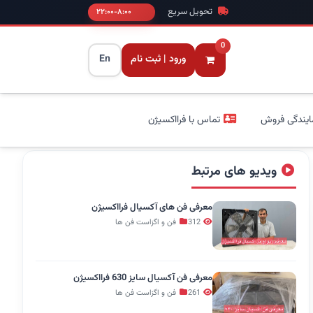
تحویل سریع
۸:۰۰-۲۲:۰۰
0
ورود | ثبت نام
En
ایندگی فروش
تماس با فرااکسیژن
ویدیو های مرتبط
معرفی فن های آکسیال فرااکسیژن
312
فن و اگزاست فن ها
معرفی فن آکسیال سایز 630 فرااکسیژن
261
فن و اگزاست فن ها