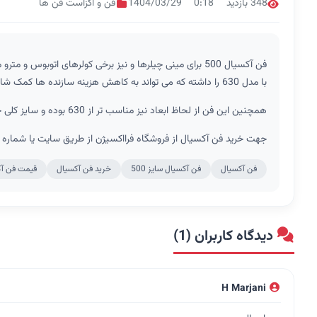
348 بازدید
0:18
1404/03/29
فن و اگزاست فن ها
فن آکسیال 500 برای مینی چیلرها و نیز برخی کولرهای اتوبوس 
با مدل 630 را داشته که می تواند به کاهش هزینه سازنده ها کمک شایانی بنماید.
همچنین این فن از لحاظ ابعاد نیز مناسب تر از 630 بوده و سایز کلی چیلر را می توان کوچک تر نمود.
جهت خرید فن آکسیال از فروشگاه فرااکسیژن از طریق سایت یا شماره تماس 09202720270 اقدام
فن آکسیال
فن آکسیال سایز 500
خرید فن آکسیال
قیمت فن آ
دیدگاه کاربران (1)
H Marjani