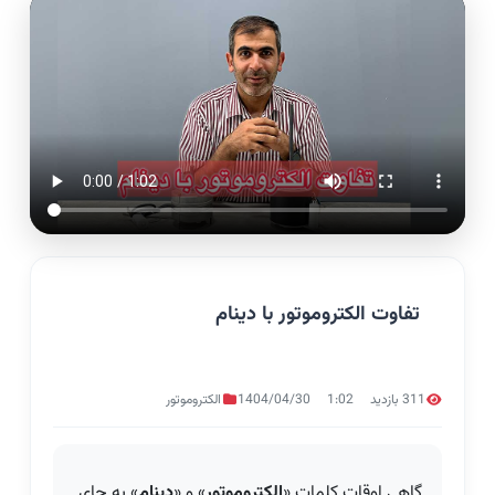
تفاوت الکتروموتور با دینام
311 بازدید
1:02
1404/04/30
الکتروموتور
گاهی اوقات کلمات «
الکتروموتور
» و «
دینام
» به جای