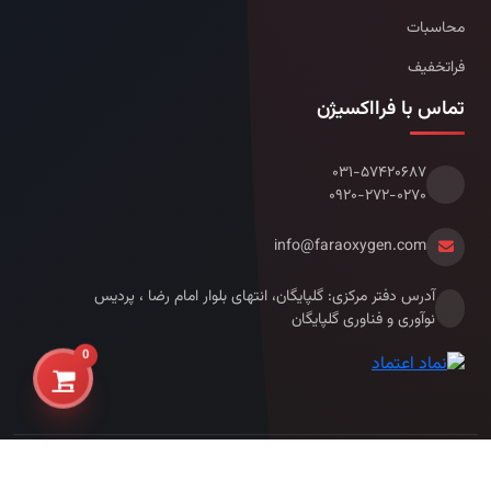
محاسبات
فراتخفیف
تماس با فرااکسیژن
۰۳۱-۵۷۴۲۰۶۸۷
۰۹۲۰-۲۷۲-۰۲۷۰
info@faraoxygen.com
آدرس دفتر مرکزی: گلپایگان، انتهای بلوار امام رضا ، پردیس
نوآوری و فناوری گلپایگان
0
کلیه حقوق این سایت محفوظ می باشد - © 2026
طراحی گزین داده
طراحی
گزین داده