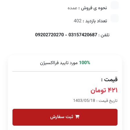
نحوه ی فروش :
عمده
تعداد بازدید :
402
تلفن :
03157420687 - 09202720270
100%
مورد تایید فرااکسیژن
قیمت :
۴۲۱ تومان
تاریخ قیمت : 1403/05/18
ثبت سفارش