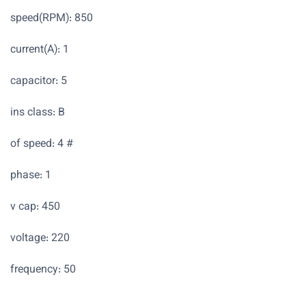
speed(RPM): 850
current(A): 1
capacitor: 5
ins class: B
# of speed: 4
phase: 1
v cap: 450
voltage: 220
frequency: 50