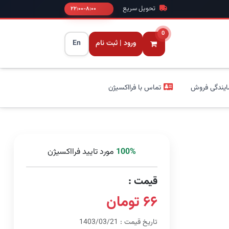
تحویل سریع
۸:۰۰-۲۲:۰۰
0
ورود | ثبت نام
En
ایندگی فروش
تماس با فرااکسیژن
100%
مورد تایید فرااکسیژن
قیمت :
۶۶ تومان
تاریخ قیمت : 1403/03/21