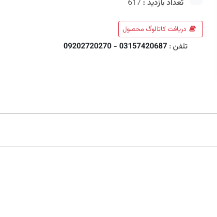
تعداد بازدید :
617
دریافت کاتالوگ محصول
تلفن :
03157420687 - 09202720270