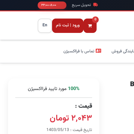
تحویل سریع
۸:۰۰-۲۲:۰۰
0
ورود | ثبت نام
En
ایندگی فروش
تماس با فرااکسیژن
B
100%
مورد تایید فرااکسیژن
قیمت :
۲,۰۴۳ تومان
تاریخ قیمت : 1403/05/13