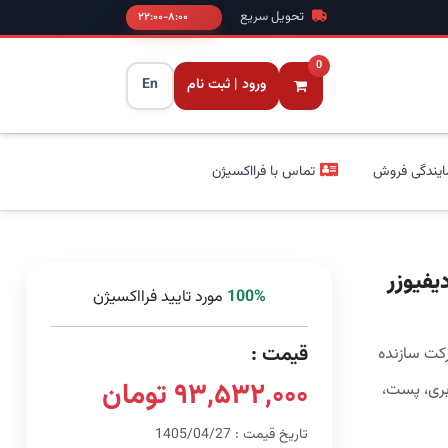
تحویل سریع
۸:۰۰-۲۲:۰۰
0
ورود | ثبت نام
En
ایندگی فروش
تماس با فرااکسیژن
یفیوزر
100%
مورد تایید فرااکسیژن
قیمت :
۹۳,۵۳۲,۰۰۰ تومان
بری، پست،
تاریخ قیمت : 1405/04/27