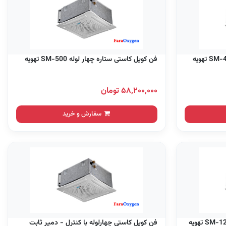
فن کویل کاستی ستاره چهار لوله SM-500 تهویه
۵۸,۲۰۰,۰۰۰ تومان
سفارش و خرید
فن کویل کاستی چهارلوله با کنترل - دمپر ثابت