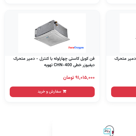
 دمپر متحرک
فن کویل کاستی چهارلوله با کنترل - دمپر متحرک
دیفیوزر خطی CHN-400 تهویه
۹۱,۰۱۵,۰۰۰ تومان
سفارش و خرید