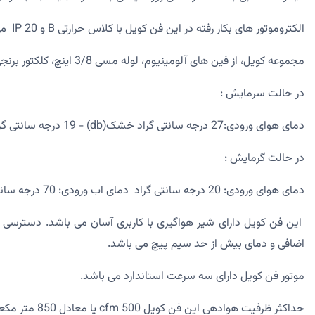
الکتروموتور های بکار رفته در این فن کویل با کلاس حرارتی B و IP 20 می باشد و برای کاهش لرزش دستگاه از لرزه گیر استفاده شده است.
مجموعه کویل، از فین های آلومینیوم، لوله مسی 3/8 اینچ، کلکتور برنجی و ورق گالوانیزه تشکیل شده است.
در حالت سرمایش :
دمای هوای ورودی:27 درجه سانتی گراد خشک(db) - 19 درجه سانتی گراد مرطوب(wb) دمای آب : 7 درجه سانتی گراد ورودی - 12 درجه سانتی گراد خروجی
در حالت گرمایش :
دمای هوای ورودی: 20 درجه سانتی گراد دمای اب ورودی: 70 درجه سانتی گراد
این فن کویل دارای شیر هواگیری با کاربری آسان می باشد. دسترسی 
اضافی و دمای بیش از حد سیم پیچ می باشد.
موتور فن کویل دارای سه سرعت استاندارد می باشد.
حداکثر ظرفیت هوادهی این فن کویل 500 cfm یا معادل 850 متر مکعب بر ساعت میباشد.