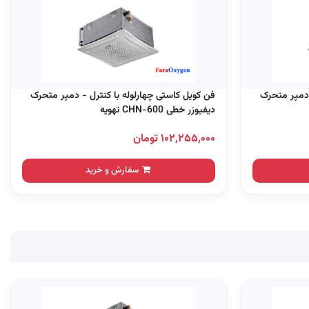
 دمپر متحرک
فن کویل کاستی چهارلوله با کنترل - دمپر متحرک
دیفیوزر خطی CHN-600 تهویه
۱۰۲,۲۵۵,۰۰۰ تومان
سفارش و خرید