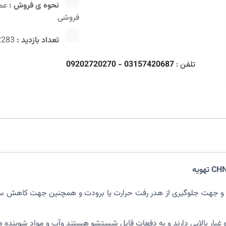
نحوه ی فروش :
عمد
فروشی
تعداد بازدید :
2283
تلفن :
03157420687 - 09202720270
ست و جهت جلوگیری از هدر رفت حرارت یا برودت و همچنین جهت کاهش 
و غبار بالایی دارند و به دفعات قابل شستشو هستند وآب و مواد شوینده هیچ