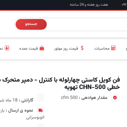
هفت روز هفته و 24 ساعته
جستجو
محاسبات
قیمت روز موتور
قیمت عمده
نم
فن کویل کاستی چهارلوله با کنترل - دمپر متحرک د
خطی CHN-500 تهویه
مقدار هوادهی :
500 cfm
گارانتی :
18 ماه شرکت سازنده
نحوه ی ارسال :
بار
اتوبوسرانی