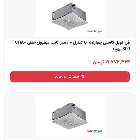
فن کویل کاستی چهارلوله با کنترل - دمپر ثابت دیفیوزر خطی CHA-
300 تهویه
۱۹,۷۷۲,۳۲۴ تومان
سفارش و خرید