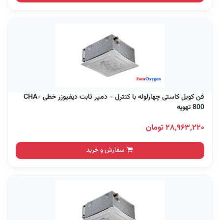
فن کویل کاستی چهارلوله با کنترل - دمپر ثابت دیفیوزر خطی CHA-
800 تهویه
۲۸,۹۶۳,۲۲۰ تومان
سفارش و خرید