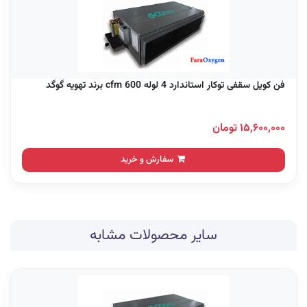
فن کویل سقفی توکار استاندارد 4 لوله 600 cfm برند تهویه گوگد
۱۵,۶۰۰,۰۰۰ تومان
سفارش و خرید
سایر محصولات مشابه