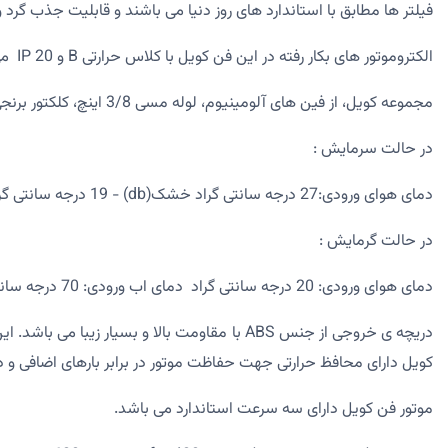
فیلتر ها مطابق با استاندارد های روز دنیا می باشند و قابلیت جذب گرد 
الکتروموتور های بکار رفته در این فن کویل با کلاس حرارتی B و IP 20 می باشد و برای کاهش لرزش دستگاه از لرزه گیر استفاده شده است.
مجموعه کویل، از فین های آلومینیوم، لوله مسی 3/8 اینچ، کلکتور برنجی و ورق گالوانیزه تشکیل شده است.
در حالت سرمایش :
دمای هوای ورودی:27 درجه سانتی گراد خشک(db) - 19 درجه سانتی گراد مرطوب(wb) دمای آب : 7 درجه سانتی گراد ورودی - 12 درجه سانتی گراد خروجی
در حالت گرمایش :
دمای هوای ورودی: 20 درجه سانتی گراد دمای اب ورودی: 70 درجه سانتی گراد
دریچه ی خروجی از جنس ABS با مقاومت بالا و 
کویل دارای محافظ حرارتی جهت حفاظت موتور در برابر بارهای اضافی و
موتور فن کویل دارای سه سرعت استاندارد می باشد.