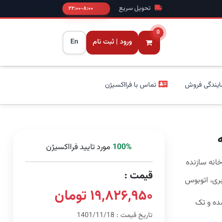
تحویل سریع
۸:۰۰-۲۲:۰۰
0
ورود | ثبت نام
En
ایندگی فروش
تماس با فرااکسیژن
100%
مورد تایید فرااکسیژن
قیمت :
بری، اتوبوس
۱۹,۸۲۶,۹۵۰ تومان
ه و تک
تاریخ قیمت : 1401/11/18