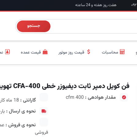
هفت روز هفته و 24 ساعته
جستجو
محاسبات
قیمت روز موتور
قیمت عمده
نم
فن کویل دمپر ثابت دیفیوزر خطی CFA-400 تهویه
مقدار هوادهی :
400 cfm
گارانتی :
18 ماه کارخانه سازنده
نحوه ی ارسال :
بار
نحوه ی فروش :
عمد
فروشی