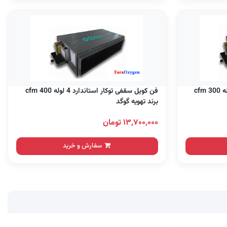
فن کویل سقفی توکار استاندارد 4 لوله 300 cfm
فن کویل سقفی توکار استاندارد 4 لوله 400 cfm
برند تهویه گوگد
۱۳,۷۰۰,۰۰۰ تومان
سفارش و خرید