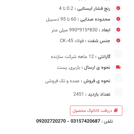
رنج فشار ایستایی :
0.2 تا 4
محدوده صدایی :
60 تا 95 دسیبل
ابعاد :
830*915*990 میلی متر
جنس شفت :
فولاد CK-45
گارانتی :
12 ماهه شرکت سازنده
نحوه ی ارسال :
باربری، پست
نحوه ی فروش :
عمده و تک فروشی
تعداد بازدید :
2451
دریافت کاتالوگ محصول
تلفن :
03157420687 - 09202720270