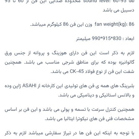
sound level: 60-95 db محدوده صدایی این فن از 60 تا 95
دسیبل می باشد
fan weight(kg): 86 وزن این فن 86 کیلوگرم میباشد.
ابعاد : 830*915*990 میلیمتر
لازم به ذکر است این فن دارای هوزینگ و پروانه از جنس ورق
گالوانیزه بوده که برای مناطق شرجی مناسب می باشد. همچنین
شفت این فن از نوع فولاد CK-45 می باشد.
بلبرینگ های همه ی فن های تولیدی این کارخانه از ASAHI ژاپن وده
و بالانس استاتیکی و دینامیکی می باشد.
همچنین کنترل سرعت با تسمه و پولی می باشد و این فن بر اساس
مشخصات فنی فن های نیکوترا ایتالیا می باشد.
با توجه به اینکه این فن ها در تیراژ سفارشی میباشد لازم به ذکر