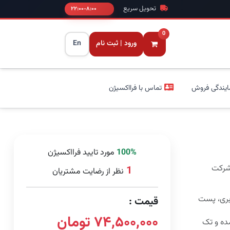
تحویل سریع
۸:۰۰-۲۲:۰۰
0
ورود | ثبت نام
En
ایندگی فروش
تماس با فرااکسیژن
100%
مورد تایید فرااکسیژن
 شرکت
1
نظر از رضایت مشتریان
بری، پست
قیمت :
۷۴,۵۰۰,۰۰۰ تومان
ه و تک