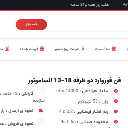
هفت روز هفته و 24 ساعته
جستجو
محاسبات
قیمت روز موتور
قیمت عمده
نم
فن فوروارد دو طرفه 18-13 الساموتور
مقدار هوادهی :
14000 cfm
گارانتی :
12 ماهه
سازنده
وزن :
53 کیلوگرم
نحوه ی ارسال :
بار
رنج فشار ایستایی :
0.2 تا 4
محدوده صدایی :
65 تا 95
نحوه ی فروش :
عمد