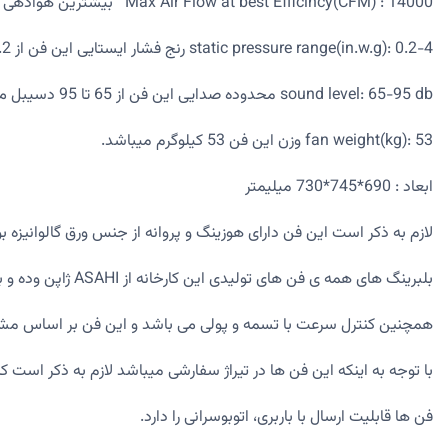
Max Air Flow at best Efficincy(CFM) : 14000 بیشترین هوادهی این فن 14000 سی اف ام می باشد
static pressure range(in.w.g): 0.2-4 رنج فشار ایستایی این فن از 0.2 تا 4 می باشد
sound level: 65-95 db محدوده صدایی این فن از 65 تا 95 دسیبل می باشد
fan weight(kg): 53 وزن این فن 53 کیلوگرم میباشد.
ابعاد : 690*745*730 میلیمتر
لازم به ذکر است این فن دارای هوزینگ و پروانه از جنس ورق گالوانیزه بوده 
بلبرینگ های همه ی فن های تولیدی این کارخانه از ASAHI ژاپن وده و بالانس استاتیکی و دینامیکی می باشد.
همچنین کنترل سرعت با تسمه و پولی می باشد و این فن بر اساس مشخص
با توجه به اینکه این فن ها در تیراژ سفارشی میباشد لازم به ذکر است
فن ها قابلیت ارسال با باربری، اتوبوسرانی را دارد.