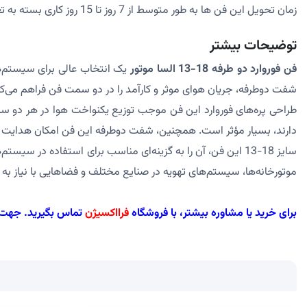
زمان تحویل این فن ها به طور متوسط از 7 روز تا 15 روز کاری بسته به تعداد متفیر می باشد جهت کسب اطلاعات بیشتر می توانید از طریق شماره واتس اپ 09202720270 با ما در تماس باشید
توضیحات بیشتر
فن فوروارد دو طرفه 18-13 السا موتور
یک انتخاب عالی برای سیستم‌های
شفت دوطرفه، جریان هوای موثر و کارآمد را در دو سمت فن فراهم می‌کند
طراحی پره‌های فوروارد این فن موجب توزیع یکنواخت هوا در هر دو سم
دارند، بسیار مؤثر است. همچنین، شفت دوطرفه این فن امکان هدایت هوا
سایز 18-13 این فن، آن را به گزینه‌ای مناسب برای استفاده در س
موتورخانه‌ها، سیستم‌های تهویه در صنایع مختلف و فضاهایی با نیاز به 
برای خرید یا مشاوره بیشتر، با فروشگاه
فرااکسیژن
تماس بگیرید. جهت ثبت سفارش، 