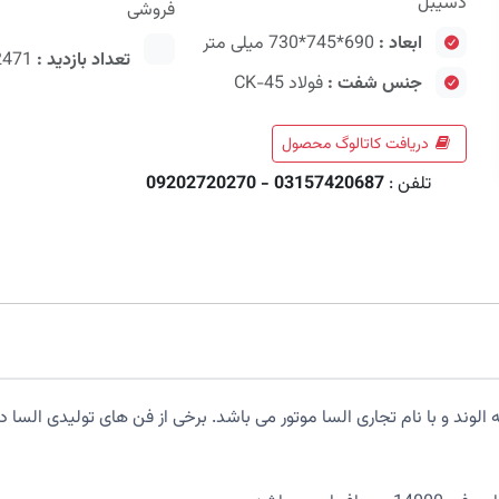
دسیبل
فروشی
ابعاد :
690*745*730 میلی متر
تعداد بازدید :
2471
جنس شفت :
فولاد CK-45
دریافت کاتالوگ محصول
تلفن :
03157420687 - 09202720270
 کارخانه الکتروسامانه الوند و با نام تجاری السا موتور می باشد. برخی از فن های تو