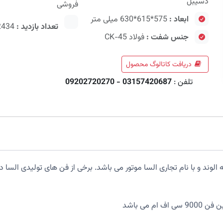
دسیبل
فروشی
ابعاد :
575*615*630 میلی متر
تعداد بازدید :
2434
جنس شفت :
فولاد CK-45
دریافت کاتالوگ محصول
تلفن :
03157420687 - 09202720270
 کارخانه الکتروسامانه الوند و با نام تجاری السا موتور می باشد. برخی از فن های تو