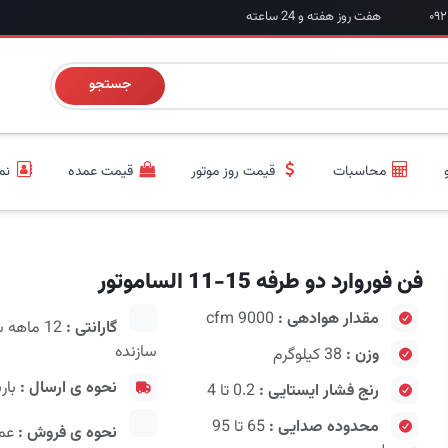
هفت روز هفته و 24 ساعته
جستجو
محاسبات
قیمت روز موتور
قیمت عمده
نم
فن فوروارد دو طرفه 15-11 الساموتور
مقدار هوادهی :
9000 cfm
گارانتی :
12 ماهه
سازنده
وزن :
38 کیلوگرم
نحوه ی ارسال :
بار
رنج فشار ایستایی :
0.2 تا 4
محدوده صدایی :
65 تا 95
نحوه ی فروش :
عمد