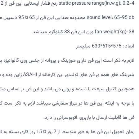
static pressure range(in.w.g): 0.2-4 رنج فشار ایستایی این فن از 0.2 تا 4 می باشد
sound level: 65-95 db محدوده صدایی این فن از 65 تا 95 دسیبل می باشد
fan weight(kg): 38 وزن این فن 38 کیلوگرم میباشد.
ابعاد : 575*615*630 میلیمتر
لازم به ذکر است این فن دارای هوزینگ و پروانه از جنس ورق گالوانیزه بوده 
بلبرینگ های همه ی فن های تولیدی این کارخانه از ASAHI ژاپن وده و بالانس استاتیکی و دینامیکی می باشد.
همچنین کنترل سرعت با تسمه و پولی می باشد و این فن بر اساس مشخص
با توجه به اینکه این فن ها در تیراژ سفارشی میباشد لازم به ذکر است
فن ها قابلیت ارسال با باربری، اتوبوسرانی را دارد.
زمان تحویل این فن ها به طور متوسط از 7 روز تا 15 روز کاری بسته به تعداد متفیر می باشد جهت کسب اطلاعات بیشتر می توانید از طریق شماره واتس اپ 09202720270 با ما در تماس باشید