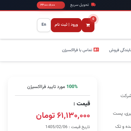
تحویل سریع
۸:۰۰-۲۲:۰۰
0
ورود | ثبت نام
En
ایندگی فروش
تماس با فرااکسیژن
100%
مورد تایید فرااکسیژن
 شرکت
قیمت :
۶۱,۱۳۰,۰۰۰ تومان
بری، پست
ه و تک
تاریخ قیمت : 1405/02/06