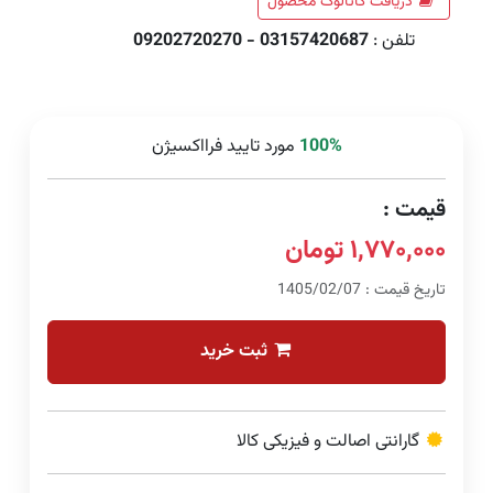
دریافت کاتالوگ محصول
تلفن :
03157420687 - 09202720270
100%
مورد تایید فرااکسیژن
قیمت :
۱,۷۷۰,۰۰۰ تومان
تاریخ قیمت : 1405/02/07
ثبت خرید
گارانتی اصالت و فیزیکی کالا