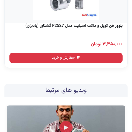
بلوور فن کویل و داکت اسپلیت مدل F2527 گشتاور (بادبزن)
۳,۳۵۰,۰۰۰ تومان
سفارش و خرید
ویدیو های مرتبط