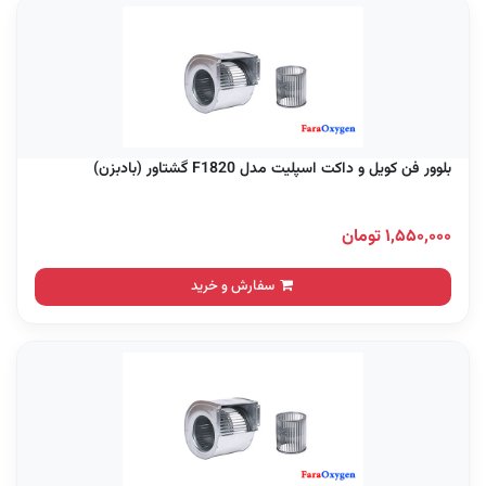
بلوور فن کویل و داکت اسپلیت مدل F1820 گشتاور (بادبزن)
۱,۵۵۰,۰۰۰ تومان
سفارش و خرید