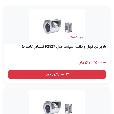
بلوور فن کویل و داکت اسپلیت مدل F2527 گشتاور (بادبزن)
۳,۳۵۰,۰۰۰ تومان
سفارش و خرید