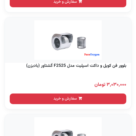
سفارش و خرید
بلوور فن کویل و داکت اسپلیت مدل F2525 گشتاور (بادبزن)
۳,۰۳۰,۰۰۰ تومان
سفارش و خرید