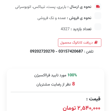
نحوه ی ارسال :
باربری، پست، تیباکس، اتوبوسرانی
نحوه ی فروش :
عمده و تک فروشی
تعداد بازدید :
4327
دریافت کاتالوگ محصول
تلفن :
03157420687 - 09202720270
100%
مورد تایید فرااکسیژن
8
نظر از رضایت مشتریان
قیمت :
۲,۵۴۰,۰۰۰ تومان