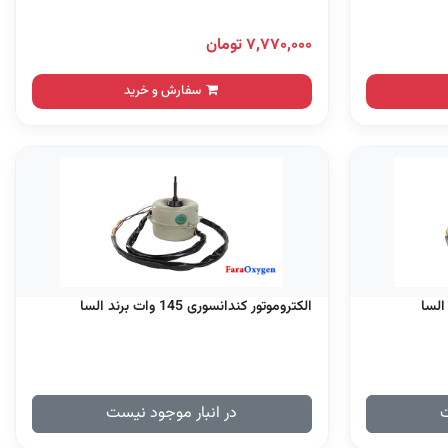
۷,۷۷۰,۰۰۰ تومان
سفارش و خرید
الکتروموتور کندانسوری 145 وات برند السا
ت
در انبار موجود نیست