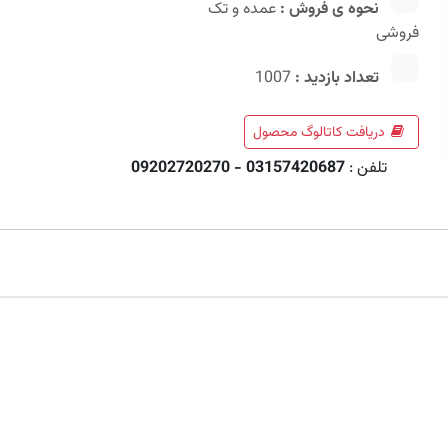
نحوه ی فروش :
عمده و تک
فروشی
تعداد بازدید :
1007
دریافت کاتالوگ محصول
تلفن :
03157420687 - 09202720270