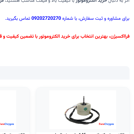
اگر به دنبال
خرید الکتروموتور
با کیفیت بالا و قیمت مناسب هستید،
فر
برای مشاوره و ثبت سفارش، با شماره
09202720270
تماس بگیرید.
فرااکسیژن، بهترین انتخاب برای خرید الکتروموتور با تضمین کیفیت و