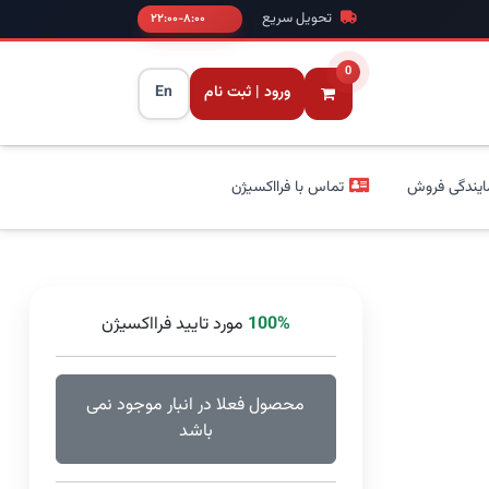
تحویل سریع
۸:۰۰-۲۲:۰۰
0
ورود | ثبت نام
En
ایندگی فروش
تماس با فرااکسیژن
100%
مورد تایید فرااکسیژن
محصول فعلا در انبار موجود نمی
باشد