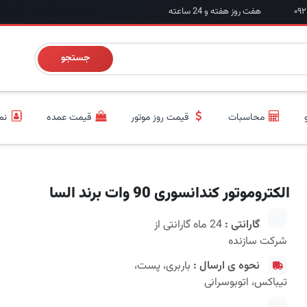
هفت روز هفته و 24 ساعته
جستجو
محاسبات
قیمت روز موتور
قیمت عمده
نم
الکتروموتور کندانسوری 90 وات برند السا
گارانتی :
24 ماه گارانتی از
شرکت سازنده
نحوه ی ارسال :
باربری، پست،
تیباکس، اتوبوسرانی