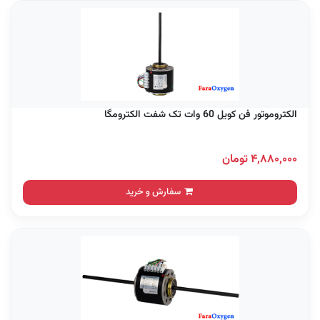
الکتروموتور فن کویل 60 وات تک شفت الکترومگا
۴,۸۸۰,۰۰۰ تومان
سفارش و خرید