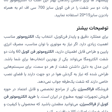
پیشنهاد ما برای داشتن راندمان بهتر این است ک الکتروموتور 60
وات دو سر شفت را در فن کویل سایز 700 سی اف ام به همراه
بادبزن سایز15*20 استفاده نمایید.
توضیحات بیشتر
برای عملکرد دقیق و پایدار فن‌کویل، انتخاب یک
الکتروموتور
مناسب
اهمیت زیادی دارد. اگر نیاز به موتوری با توان مناسب، مصرف انرژی
پایین و طراحی قابل اطمینان دارید،
الکتروموتور فن کویل
60 وات دو
شفت الکترومگا می‌تواند یکی از بهترین انتخاب‌ها برای شما باشد.
این مدل به دلیل داشتن شفت از هر دو سمت، برای سیستم‌هایی
طراحی شده که نیاز به گردش هوا در دو جهت دارند یا فضای نصب
خاصی دارند که شفت یک‌طرفه جواب نمی‌دهد.
فروشگاه
فرااکسیژن
یکی از مراجع تخصصی و قابل اعتماد در حوزه
فروش تجهیزات تهویه مطبوع در ایران است. با
خرید الکتروموتور فن
کویل از فرااکسیژن
، می‌توانید مطمئن باشید که محصولی با کیفیت و
دارای ضمانت اصالت کالا دریافت می‌کنید.