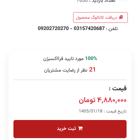
تعداد بازدید :
7630
دریافت کاتالوگ محصول
تلفن :
03157420687 - 09202720270
100%
مورد تایید فرااکسیژن
21
نظر از رضایت مشتریان
قیمت :
۴,۸۸۰,۰۰۰ تومان
تاریخ قیمت : 1405/01/18
ثبت خرید