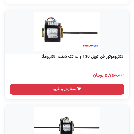
الکتروموتور فن کویل 130 وات تک شفت الکترومگا
۵,۷۵۰,۰۰۰ تومان
سفارش و خرید