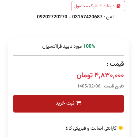
دریافت کاتالوگ محصول
تلفن :
03157420687 - 09202720270
100%
مورد تایید فرااکسیژن
قیمت :
۴,۸۳۰,۰۰۰ تومان
تاریخ قیمت : 1405/02/06
ثبت خرید
گارانتی اصالت و فیزیکی کالا