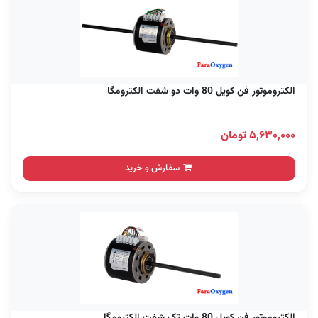
الکتروموتور فن کویل 80 وات دو شفت الکترومگا
۵,۶۳۰,۰۰۰ تومان
سفارش و خرید
الکتروموتور فن کویل 80 وات تک شفت الکترومگا