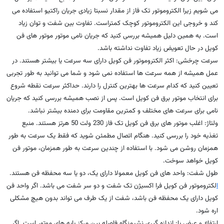
می شویم زیرا الکتروموتور تک فاز از مقدار نسبتا زیادی جریان راکتیو استفاده می
کند و خروجی این الکتروموتور کوچک کمتراست. تفاوت بین شفت و توان زیاد
است. به همین دلیل همیشه بررسی کنید که جریان نامی موتور موتور های فن
کویل در حال تعویض زیاد تفاوت نداشته باشد.
سرعت چرخشی: اکثر الکتروموتور فن کویل دارای سه سرعت یا بیشتر هستند. در
عمل همیشه از همه سرعت ها استفاده نمی شود و شما می توانید به طور تجربی
تعیین کنید که کدام سرعت ها بهترین کنترل را دارند. حداکثر سرعت نقطه شروع
برای انتخاب موتور برق فن کویل است. پس از نصب همیشه بررسی کنید که جریان
نامی برای سرعت های مختلف و کمترین مقاومت برای دمنده بیشتر نباشد.
ولتاژ: اغلب موتور های برق فن کویل تک فاز 230 ولت 50 هرتز هستند. منبع
تغذیه خود را بررسی کنید. هنگام اتصال مطمئن شوید که فقط یک سرعت به طور
همزمان روشن می شود. با استفاده از چندین سرعت به طور همزمان، موتور فن
کویل خواهد سوخت.
طول شفت: واحد های فن کویل معمولا دارای یک، دو یا سه محفظه فن هستند.
ا
لکتروموتور فن کویل فرا اکسیژن تک شفت و دو سر شفت می باشد. اگر واحد فن
کویل دارای یک محفظه فن باشد، شفت از یک طرف می تواند بدون هیچ مشکلی
اره شود.
ارتفاع و عرض پا: اندازه گیری نشیمنگاه فاصله بین مرکز پایه های موتور است. اگر