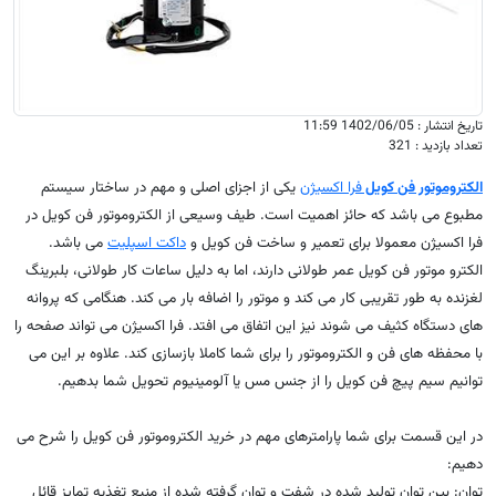
تاریخ انتشار : 1402/06/05 11:59
تعداد بازدید : 321
الکتروموتور فن کویل
فرا اکسیژن
یکی از اجزای اصلی و مهم در ساختار سیستم
مطبوع می باشد که حائز اهمیت است. طیف وسیعی از الکتروموتور فن کویل در
فرا اکسیژن معمولا برای تعمیر و ساخت فن کویل و
داکت اسپلیت
می باشد.
الکترو موتور فن کویل عمر طولانی دارند، اما به دلیل ساعات کار طولانی، بلبرینگ
لغزنده به طور تقریبی کار می کند و موتور را اضافه بار می کند. هنگامی که پروانه
های دستگاه کثیف می شوند نیز این اتفاق می افتد. فرا اکسیژن می تواند صفحه را
با محفظه های فن و الکتروموتور را برای شما کاملا بازسازی کند. علاوه بر این می
توانیم سیم پیچ فن کویل را از جنس مس یا آلومینیوم تحویل شما بدهیم.
در این قسمت برای شما پارامترهای مهم در خرید الکتروموتور فن کویل را شرح می
دهیم:
توان: بین توان تولید شده در شفت و توان گرفته شده از منبع تغذیه تمایز قائل