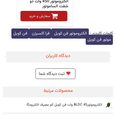
الکتروموتور 450 وات دو
شفت الساموتور
سفارش و خرید
کلمات کلیدی :
الکتروموتور فن کویل
فرا اکسیژن
فن کویل
موتور فن کویل
دیدگاه کاربران
ثبت دیدگاه شما
محصولات مرتبط
الکتروموتورBLDC 45 وات فن کویل کم مصرف الکترومگا