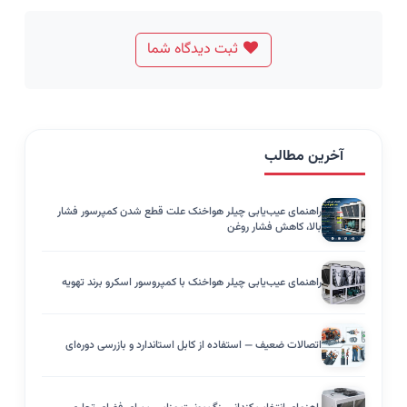
ثبت دیدگاه شما
آخرین مطالب
راهنمای عیب‌یابی چیلر هواخنک علت قطع شدن کمپرسور فشار
بالا، کاهش فشار روغن
راهنمای عیب‌یابی چیلر هواخنک با کمپروسور اسکرو برند تهویه
اتصالات ضعیف — استفاده از کابل استاندارد و بازرسی دوره‌ای