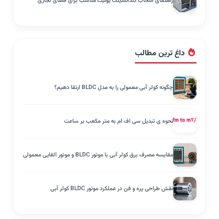
راهنمای انتخاب کندانسینگ یونیت مناسب برای فضای تجاری
داغ ترین مطالب
چگونه کولر آبی معمولی را به مدل BLDC ارتقا دهیم؟
نحوه ی تبدیل سی اف ام به متر مکعب بر ساعت
مقایسه مصرف برق کولر آبی با موتور BLDC و موتور القایی معمولی
نقش طراحی پره و فن در عملکرد موتور BLDC کولر آبی