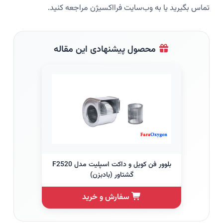
تماس بگیرید یا به وب‌سایت فرااکسیژن مراجعه کنید.
محصول پیشنهادی این مقاله
بلوور فن کویل و داکت اسپلیت مدل F2520
گشتاور (بادبزن)
سفارش و خرید