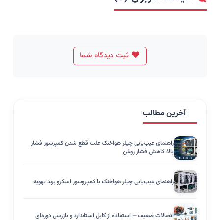
ثبت دیدگاه شما
آخرین مطالب
راهنمای عیب‌یابی چیلر هواخنک علت قطع شدن کمپرسور فشار
بالا، کاهش فشار روغن
راهنمای عیب‌یابی چیلر هواخنک با کمپروسور اسکرو برند تهویه
اتصالات ضعیف — استفاده از کابل استاندارد و بازرسی دوره‌ای