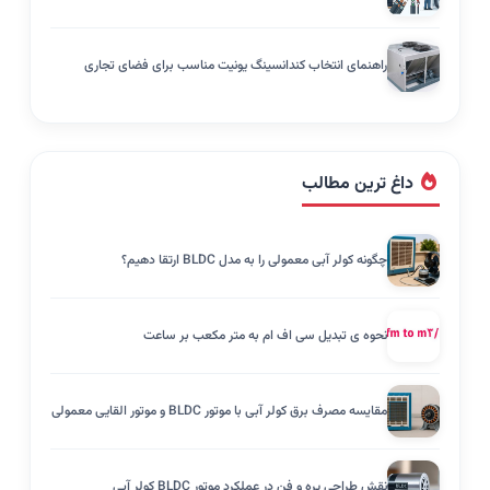
راهنمای انتخاب کندانسینگ یونیت مناسب برای فضای تجاری
داغ ترین مطالب
چگونه کولر آبی معمولی را به مدل BLDC ارتقا دهیم؟
نحوه ی تبدیل سی اف ام به متر مکعب بر ساعت
مقایسه مصرف برق کولر آبی با موتور BLDC و موتور القایی معمولی
نقش طراحی پره و فن در عملکرد موتور BLDC کولر آبی